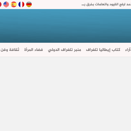
مدريد تصعّد ضد روما بعد أزمة سبتة.. مهلة حتى الأحد لرفع القيود واتهامات بخرق روح “شنغن”
راء
كتاب إيطاليا تلغراف
منبر تلغراف الدولي
فضاء المرأة
ثقافة وفن