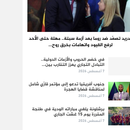
ريد تصعّد ضد روما بعد أزمة سبتة.. مهلة حتى الأحد
لرفع القيود واتهامات بخرق روح…
في خضم الحروب والأزمات الدولية..
التبادل التجاري يُعزز التقارب بين…
7 أغسطس 2026
جنوب أفريقيا تدعو إلى مؤتمر قارّي شامل
لمناقشة قضايا الهجرة
7 أغسطس 2026
برشلونة يلغي مباراته الودية في طنجة
المقررة يوم 15 غشت الجاري
7 أغسطس 2026