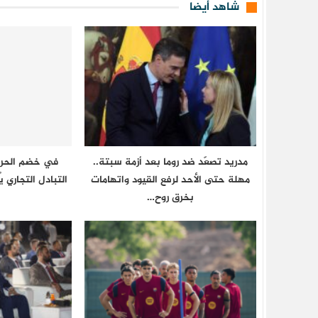
شاهد أيضا
مدريد تصعّد ضد روما بعد أزمة سبتة..
في خضم الحروب
مهلة حتى الأحد لرفع القيود واتهامات
التبادل التجاري ي
بخرق روح…