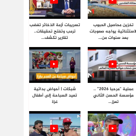
تخزين محاصيل الحبوب
تسريبات أزمة الذخائر تغضب
لاستثنائية يواجه صعوبات
ترمب وتفتح تحقيقات..
بعد سنوات من…
تقارير تكشف…
عملية “مرحبا 2026” ..
شبكات | أحواض بدائية
مؤسسة الحسن الثاني
تعيد السباحة إلى أطفال
تعزز…
غزة