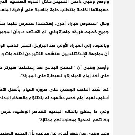
وأوضح وهبي ،أمس الخميس،خلال الندوة الصحفية التي
صعوباتها الخاصة وتتطلب حلولا مناسبة على أرضية الملعب
وقال “سنخوض مباراة أخرى. إسكتلندا ستفرض علينا مشاكل
جميع خطوط فريقه جاهزة وفي أتم الاستعداد، وأن المجم
وبالعودة إلى المباراة الأولى ضد البرازيل، اعتبر الناخ
أن مواجهة الإسكتلنديين ستشهد الكثير من الالتحامات و ال
وأوضح وهبي أن “التحدي البدني ضد إسكتلندا سيركز خصو
على أخذ زمام المبادرة والسيطرة على المباراة”.
كما شدد الناخب الوطني على ضرورة القيام بأفضل الاخت
أسلوب لعبه أمام خصم مشهود له بالالتزام والسخاء البدني
وفي ما يتعلق بالحالة البدنية للعناصر الوطنية، حرص 
وحالتهم الصحية ومعنوياتهم ممتازة”.
وعبر وهبي ،من جهة أخرى، عن قناعته بأن النخبة الوطني