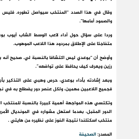
وقال في هذا الصدد “المنتخب سيواصل تطوره. فليس من
والصمود أمامها”.
وردا على سؤال حول أداء لاعب الوسط الشاب أيوب بوعد
متفاجئا على الإطلاق بمردود هذا اللاعب الموهوب.
وأوضح أن “بوعدي ليس اكتشافا بالنسبة لي. صحيح أنه بال
رزين ويعرف كيف يحافظ على تواضعه”.
وبعد إشادته بأداء بوعدي، حرص وهبي على التذكير بأن 
فجميع اللاعبين مهمين، ولكل عنصر دور يضطلع به في نج
وتكتسي هذه المواجهة أهمية كبيرة بالنسبة للمنتخب ال
الدور المقبل، بعدما استهل مشواره في المونديال الأمر
منتخب اسكتلندا نتيجة الفوز على نظيره من هايتي .
المصدر:
الصحيفة