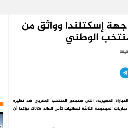
هة إسكتلندا وواثق من
لمنتخب الوطني
مباراة المصيرية، التي ستجمع المنتخب المغربي ضد نظيره
الاسكتلندي مساء اليوم الجمعة ،برسم الجولة الثانية من مباريات المجموعة الثالثة لنهائيات كأس العالم 2026، مؤكدا أن