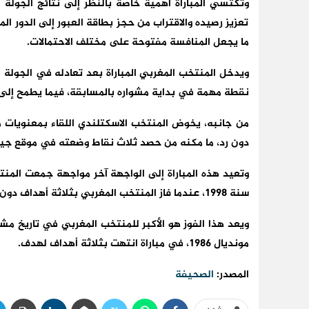
وتكتسي المباراة أهمية خاصة بالنظر إلى نتائج الجولة 
تعزيز رصيده والاقتراب من حجز بطاقة العبور إلى الدور ا
ما يجعل المنافسة مفتوحة على مختلف الاحتمالات.
ويدخل المنتخب المغربي المباراة بعد تعادله في الجولة ا
نقطة مهمة في بداية مشواره بالمسابقة، فيما يطمح إلى 
من جانبه، يخوض المنتخب الاسكتلندي اللقاء بمعنويات 
دون رد، ما مكنه من حصد ثلاث نقاط وضعته في موقع جيد
وتعيد هذه المباراة إلى الواجهة آخر مواجهة جمعت المنت
سنة 1998، عندما فاز المنتخب المغربي بثلاثة أهداف دون مقابل في الجولة الأخيرة من دور المجموعات.
ويعد هذا الفوز هو الأكبر للمنتخب المغربي في تاريخ مشا
مونديال 1986، في مباراة انتهت بثلاثة أهداف لهدف.
المصدر:
الصحيفة