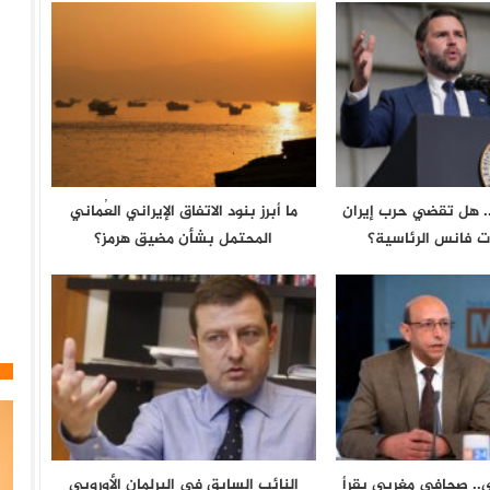
.. هل تقضي حرب إيران
ما أبرز بنود الاتفاق الإيراني العُماني
 فانس الرئاسية؟
المحتمل بشأن مضيق هرمز؟
ري.. صحافي مغربي يقرأ
النائب السابق في البرلمان الأوروبي