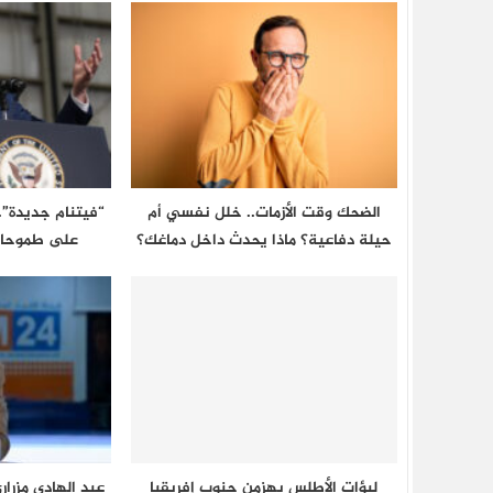
الضحك وقت الأزمات.. خلل نفسي أم
“فيتنام جديدة”
حيلة دفاعية؟ ماذا يحدث داخل دماغك؟
على طموحات
لبؤات الأطلس يهزمن جنوب إفريقيا
عبد الهادي مزرا