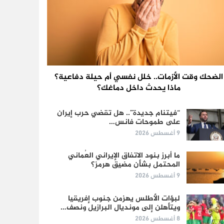
الضحك وقت الأزمات.. خلل نفسي أم حيلة دفاعية؟
ماذا يحدث داخل دماغك؟
“فيتنام جديدة”.. هل تقضي حرب إيران
على طموحات فانس…
9 أغسطس 2026
ما أبرز بنود الاتفاق الإيراني العُماني
المحتمل بشأن مضيق هرمز؟
9 أغسطس 2026
لبؤات الأطلس يهزمن جنوب إفريقيا
ويتأهلن إلى مونديال البرازيل ونصف…
8 أغسطس 2026