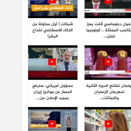
حول دبلوماسي لافت يعزز
شبكات | أول محاولة من
كاسب المملكة .. كولومبيا
الذكاء الاصطناعي لخداع
تعلن…
البشر!
ولمان تفتتح الدورة الثانية
مسؤول أمريكي: سنرفع
لمهرجان الزعفران
الحصار عن موانئ إيران
والنباتات…
بمجرد الإعلان عن…