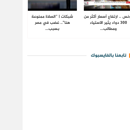
نس .. ارتفاع أسعار أكثر من
شبكات | “الصلاة ممنوعة
300 دواء يثير الاستياء
هنا”.. غضب في مصر
ومطالب…
بسبب…
تابعنا بالفايسبوك