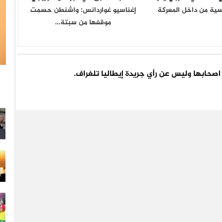
اسية من داخل المعركة
إغناسيو غواردانس: واشنطن حسمت
موقفها من سبتة…
اء اصحابها وليس عن رأي جريدة إيطاليا تلغراف.