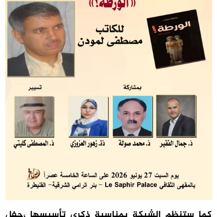
كما ستنظم الشبكة بمناسبة ذكرى تأسيسها ،حفل