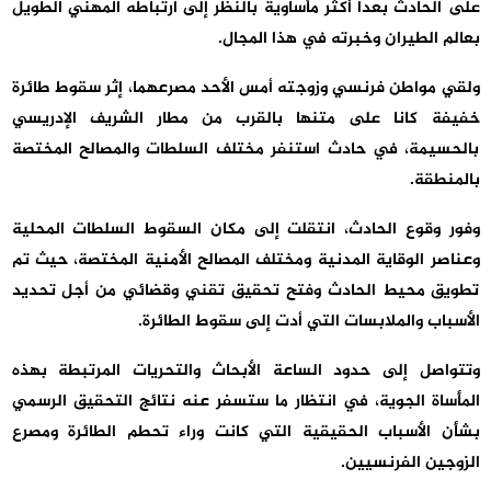
على الحادث بعدا أكثر مأساوية بالنظر إلى ارتباطه المهني الطويل
بعالم الطيران وخبرته في هذا المجال.
ولقي مواطن فرنسي وزوجته أمس الأحد مصرعهما، إثر سقوط طائرة
خفيفة كانا على متنها بالقرب من مطار الشريف الإدريسي
بالحسيمة، في حادث استنفر مختلف السلطات والمصالح المختصة
بالمنطقة.
وفور وقوع الحادث، انتقلت إلى مكان السقوط السلطات المحلية
وعناصر الوقاية المدنية ومختلف المصالح الأمنية المختصة، حيث تم
تطويق محيط الحادث وفتح تحقيق تقني وقضائي من أجل تحديد
الأسباب والملابسات التي أدت إلى سقوط الطائرة.
وتتواصل إلى حدود الساعة الأبحاث والتحريات المرتبطة بهذه
المأساة الجوية، في انتظار ما ستسفر عنه نتائج التحقيق الرسمي
بشأن الأسباب الحقيقية التي كانت وراء تحطم الطائرة ومصرع
الزوجين الفرنسيين.