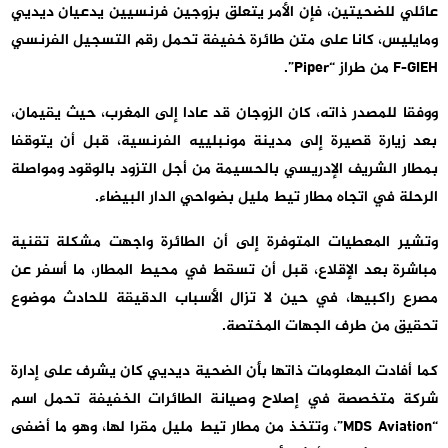
عائلي للضحيتين، فإن الأمر يتعلق بزوجين فرنسيين يدعيان ديديي
ومايليس، كانا على متن طائرة خفيفة تحمل رقم التسجيل الفرنسي
F-GIEH من طراز “Piper”.
ووفقا للمصدر ذاته، كان الزوجان قد عادا إلى المغرب، حيث يقيمان،
بعد زيارة قصيرة إلى مدينة مونبلييه الفرنسية، قبل أن يتوقفا
بمطار الشريف الإدريسي بالحسيمة من أجل التزود بالوقود ومواصلة
الرحلة في اتجاه مطار تيط مليل بضواحي الدار البيضاء.
وتشير المعطيات المتوفرة إلى أن الطائرة واجهت مشكلة تقنية
مباشرة بعد الإقلاع، قبل أن تسقط في محيط المطار، ما أسفر عن
مصرع راكبيها، في حين لا تزال الأسباب الدقيقة للحادث موضوع
تحقيق من طرف الجهات المختصة.
كما أفادت المعلومات ذاتها بأن الضحية ديديي كان يشرف على إدارة
شركة متخصصة في إصلاح وصيانة الطائرات الخفيفة تحمل اسم
“MDS Aviation”، وتتخذ من مطار تيط مليل مقرا لها، وهو ما أضفى