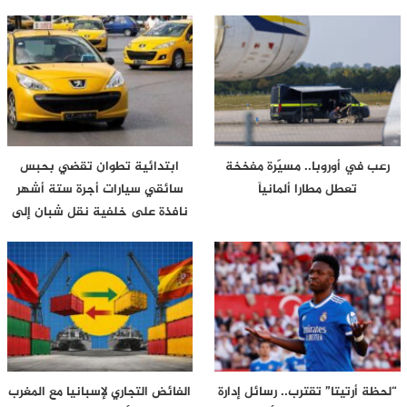
رعب في أوروبا.. مسيّرة مفخخة
ابتدائية تطوان تقضي بحبس
تعطل مطارا ألمانياً
سائقي سيارات أجرة ستة أشهر
نافذة على خلفية نقل شبان إلى
محيط…
“لحظة أرتيتا” تقترب.. رسائل إدارة
الفائض التجاري لإسبانيا مع المغرب