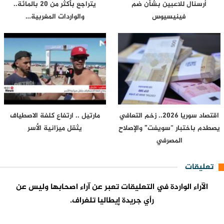
أرسنال للاعبين بشأن ضم
يتراجع بأكثر من 20 بالمائة..
فينيسيوس
والواردات المغربية…
اقتصاد سوريا 2026.. زخم التعافي
مارتيل .. ارتفاع كلفة الاصطياف
يصطدم باختبار “سويفت” والإصلاح
يثقل ميزانية الأسر
المصرفي
تعليقات
الآراء الواردة في التعليقات تعبر عن آراء اصحابها وليس عن
رأي جريدة إيطاليا تلغراف.