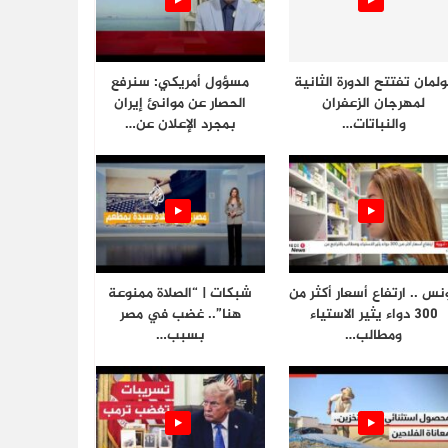
ولمان تفتتح الدورة الثانية
مسؤول أمريكي: سنرفع
لمهرجان الزعفران
الحصار عن موانئ إيران
والنباتات…
بمجرد الإعلان عن…
نس .. ارتفاع أسعار أكثر من
شبكات | “الصلاة ممنوعة
300 دواء يثير الاستياء
هنا”.. غضب في مصر
ومطالب…
بسبب…