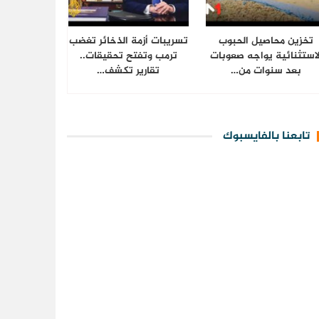
تخزين محاصيل الحبوب
تسريبات أزمة الذخائر تغضب
لاستثنائية يواجه صعوبات
ترمب وتفتح تحقيقات..
بعد سنوات من…
تقارير تكشف…
تابعنا بالفايسبوك