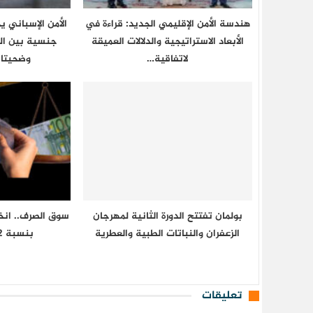
هندسة الأمن الإقليمي الجديد: قراءة في
الأمن الإسباني 
الأبعاد الاستراتيجية والدلالات العميقة
جنسية بين ال
لاتفاقية…
وضحيتان
بولمان تفتتح الدورة الثانية لمهرجان
سوق الصرف.. انخف
الزعفران والنباتات الطبية والعطرية
بنسبة 0,42 في المائة
تعليقات