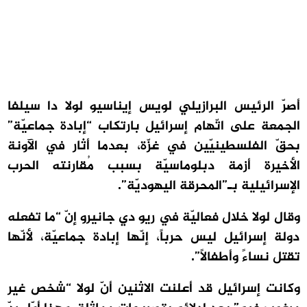
أصرّ الرئيس البرازيلي لويس إيناسيو لولا دا سيلفا
الجمعة على اتّهام إسرائيل بارتكاب “إبادة جماعيّة”
بحقّ الفلسطينيّين في غزّة، بعدما أثار في الآونة
الأخيرة أزمة دبلوماسيّة بسبب مُقارنته الحرب
الإسرائيلية بـ”المحرقة اليهوديّة”.
وقال لولا خلال فعاليّة في ريو دي جانيرو إنّ “ما تفعله
دولة إسرائيل ليس حرباً، إنّها إبادة جماعيّة، لأنّها
تقتل نساءً وأطفالاً”.
وكانت إسرائيل قد أعلنت الاثنين أنّ لولا “شخص غير