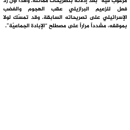
مرغوب فيه” بعد إدلائه بتصريحات مماثلة. وهذا أوّل ردّ
فعل للزعيم البرازيلي عقب الهجوم والغضب
الإسرائيلي على تصريحاته السابقة. وقد تمسّك لولا
بموقفه، مشدداً مراراً على مصطلح “الإبادة الجماعيّة”.