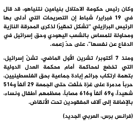
وكان رئيس حكومة الاحتلال بنيامين نتنياهو، قد قال
في 19 فبراير/ شباط إن التصريحات التي أدلى بها
الرئيس البرازيلي “تشكل تحقيرًا لذكرى المحرقة النازية
ومحاولة للمساس بالشعب اليهودي وحق إسرائيل في
الدفاع عن نفسها”، على حدّ زعمه.
ومنذ 7 أكتوبر/ تشرين الأول الماضي، تشنّ إسرائيل،
التي تخضع لمحاكمة أمام محكمة العدل الدولية
بتهمة ارتكاب جرائم إبادة جماعية بحق الفلسطينيين،
حرباً مدمرة على غزة خلّفت حتى الجمعة 29 ألفاً و514
شهيداً، و69 ألفاً و616 مصاباً، معظمهم أطفال ونساء،
بالإضافة إلى آلاف المفقودين تحت الأنقاض.
(فرانس برس، العربي الجديد)