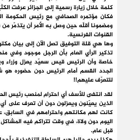
كلمة خلال زيارة رسمية إلى الجزائر عرفت الكثي
فكان مؤتمره الصحافي مع رئيس الحكومة الف
ومضمونا أقلّه حين وصل به الأمر أن يتذمّر م
القنوات الفرنسية.
وها هي قلة التوفيق تصل الآن إلى بيان مكتو
تذكير الرأي العام بأن الرجل موجود وفي م
خاصة وأن الرئيس قيس سعيّد يعزل وزراء ويعي
الجدد القسم أمام الرئيس دون حضوره هو ش
للتعرّف عليهم!!
لقد انتفى للأسف أي احترام لمنصب رئيس الحك
الذين يعيّنون ويعزلون دون أن تعرف على أي أ
كانت لهم مكانتهم واحترامهم في السابق، علم
اليوم دون ولاة، في وقت تتراكم فيه المشاك
قبل عام.
هكذا يبدو حاليا هرم السلطة التنفيذية بأحجا