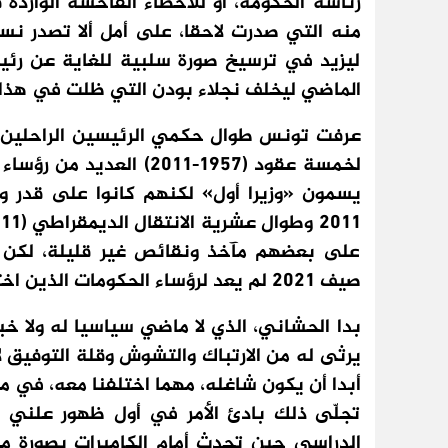
رئاسة الحكومة، أو للأخطاء الفاحشة الواردة
منه التي صدرت لاحقا، على أمل ألا تصدر نسخ
ليزيد في ترسيخ صورة سلبية للغاية عن رئي
الماضي ليخلف نجلاء بودن التي ظلت في هذا ا
عرفت تونس طوال حكمي الرئيسين الراحلين ال
لخمسة عقود (1957-2011) ا
يسمون «وزيرا أول» لكنهم كانوا على قدر وا
على بعضهم مآخذ ونقائص غير قليلة، لكن 
صيف 2021 لم يعد لرؤساء الحكومات الذين اختارهم هو بمفرده، من النكرات تماما، وزن ولا قيمة.
بدا الحشاني، الذي لا ماضي سياسيا له ولا خ
يرثى له من الارتباك والتشوش وقلة التوفيق ل
أبدا أن يكون شاغله، مهما اختلفنا معه، في مث
تجلّى ذلك بادئ الأمر في أول ظهور علني ل
الدراسي حين تحدث أمام الكاميرات بصورة م