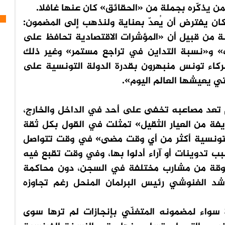
ن يذكّره بجملة من «الحقائق» كان عنها غافلا.
ان يفترض أن يُعدّ بعناية ولنذهب إلى المضمون:
ة من قبيل أن «المؤشرات الاقتصادية تحافظ على
ك» و«نسبة التداين في تراجع مستمر» وغير ذلك
ركاء تونس منبهرون بقدرة الدولة التونسية على
ي يعيشها العالم اليوم».
م تعد مصاعبه تخفى على أحد في الداخل والخارج،
فة من العيار الثقيل» تمثلت في القول بكل ثقة
التونسية أكثر من أي وقت مضى» في وقت تتواصل
ب تدوينات أو آراء أدلوا بها، وفي وقت تقبع فيه
موقة من مشارب مختلفة في السجن، دون محاكمة
د الغنوشي رئيس البرلمان المنحل رغم تجاوزه
ة سواء لمضمونه المتغنّي بإنجازات لم ترها سوى