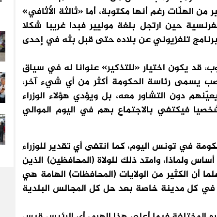
ا
ر من الهنّات رغم أنها مكتوبة، أما «ثالثة الأثافي»
رنسية حين ارتجل بلغة موليير فبدا غريبا شكلا
ن برنامج تلفزيوني عن بلاده حتى قبل بثه في إحدى
ب، قد يكون اختيار «للتذكير» عنوانا له في سياق
نصب يسمى رئاسة الحكومة أكثر من أي شيء آخر،
ّنهم دون التشاور معه، بل ويؤدي هؤلاء الوزراء
خصيا فيكتفي بالاجتماع بهم في اليوم الموالي
ومة في تونس اليوم، كما انتفى أي تقدير للوزراء
ساس ولماذا، وامتد ذلك للولاة (المحافظين) الذين
ا أن الكثير من الولايات (المحافظات) الهامة هي
ل في كل مدينة خاصة بعد حل كل المجالس البلدية
ره المختلفة فيما أعلى هذا الهرم، أي الرئيس قيس