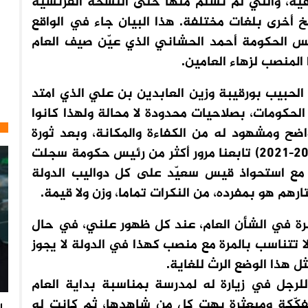
 فيه، والتي لم تسلم منها حتى النسخة الفرنسية
 أخرى بلغات مختلفة. هذا البيان جاء في الواقع
س الحكومة أحمد الحشاني الذي عيّن صيف العام
لمنصب لزهاء العامين.
حبيب بورقيبة وزين العابدين بن علي الذي امتد
لعديد من رؤساء الحكومات، بصلاحيات محدودة لا محالة ولهذا كانوا
ضح ومشهود له من الكفاءة والمكانة، وبعد ثورة
2011 وطوال عشرية الانتقال الديمقراطي (2011-2021) تابعنا مرور أكثر من رئيس حكومة سجلت
مع استحواذ قيس سعيّد على كل دواليب الدولة
برة في الشأن العام، عند كل ظهور علني، في حال
ا تتناسب بالمرة مع منصب كهذا في الدولة لا يجوز
ل هذا الوضع الرث للغاية.
لرجل في زيارة له لمدرسة بمناسبة بداية العام
فكّكة ومبعثرة بهت كل من شاهدها، ثم كانت له