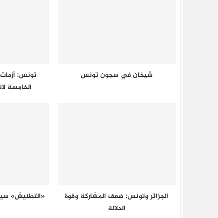
شيخان في سجون تونس
تونس: أزمات 
الخامسة لا
الجزائر وتونس: ضعف المشاركة وقوة
«التطنيش» سي
الدلالة