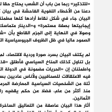
«للتذكير» ربما من باب أن الشعب يحتاج حقا لم
دعنا من الأخطاء اللغوية الفاحشة في بيان ك
البيان جاء في شكل نقاط أرادها كلها مطمئن
إيجابيتها بصفة مستمرة» و«الدينار متماس
وصولا في النهاية إلى الجزم القاطع بأن «ش
الصمود ماليا في ظل الظروف الجيوسياسية الت
لم يكتف البيان بسرد صورة وردية لاقتصاد، ل
بل تناول كذلك المناخ السياسي فأطلق «قذي
واطمئنان إن «الحريات مضمونة في الدولة 
فيه الاعتقالات للصحافيين ولأناس عاديين بسب
ثلة من الشخصيات السياسية المعارضة المر
منذ أكثر من عام، فضلا عن حكم يقضيه راش
الثمانين.
أثار هذا البيان عاصفة من التعاليق الساخر