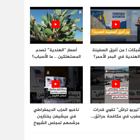
بكات | من أغرق السفينة
أسعار “الهندية” تصدم
لهندية في البحر الأحمر؟
المستهلكين .. ما الأسباب؟
تيربو تراش” تقوي قدرات
ناخبو الحزب الديمقراطي
مغرب في مكافحة حرائق…
في ميشيغن يختارون
مرشحهم لمجلس الشيوخ