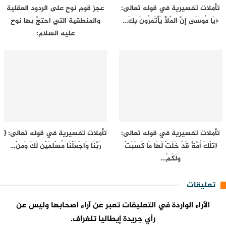
تأملات تفسيرية في قوله تعالى:
عجز قوم نوح على الردود العقلية
﴿يَا مُوسَى إِنَّ الْمَلَأَ يَأْتَمِرُونَ بِكَ…
والمنطقية التي احتجَّ بها نوح
عليه السلام:
تأملات تفسيرية في قوله تعالى:
تأملات تفسيرية في قوله تعالى: {
{تِلْكَ أُمَّةٌ قَدْ خَلَتْ لَهَا مَا كَسَبَتْ
رَبَّنَا وَاجْعَلْنَا مُسْلِمَيْنِ لَكَ وَمِنْ…
وَلَكُمْ…
تعليقات
الآراء الواردة في التعليقات تعبر عن آراء اصحابها وليس عن
رأي جريدة إيطاليا تلغراف.