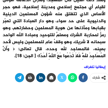
ومنذ ذلك الحين كان المسجد، ومازال الدعامة الأولى
لقيام أي مجتمع إسلامي ومدينة إسلامية، فهو حجر
الأساس الذي تتفتق منه شؤون المسلمين الدينية
والدنيوية على حد سواء، وهو دار العبادة التي تعبّر
بقبابها ومآذنها عن هوية المسلمين وحضارتهم، وهو
رمزٌ لمحاربة الشرك ومعلمٌ للتوحيد وعبادة الله الواحد
سبحانه لا شريك، وهو وقفٌ عام للمسلمين وليس لأحد
بعينه، فالمساجد لله وحده، قال تعالى: ﴿ وَأَنَّ
الْمَسَاجِدَ لِلَّهِ فَلَا تَدْعُوا مَعَ اللَّهِ أَحَدًا﴾ [ الجن: 18].
إيطاليا تلغراف
شارك