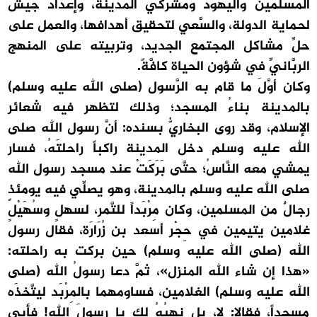
المسلمين واليهود ومشركي المدينة، وإعداد جيش
لحماية الدولة، والسَّعي لتحقيق أهدافها، والعمل على
حلِّ مشاكل المجتمع الجديد، وتربيته على المنهج
الربَّانيِّ في شؤون الحياة كافَّةً.
وكان أوَّلَ ما قام به الرَّسول (صلى الله عليه وسلم)
بالمدينة بناءُ المسجد؛ وذلك لتظهر فيه شعائر
الإسلام، وقد روى البخاريُّ بسنده: أنَّ رسول الله صلى
الله عليه وسلم دخل المدينة راكباً راحلتَهُ، فسار
يمشي معه النَّاسُ؛ حتَّى بَرَكَتْ عند مسجد رسول الله
صلى الله عليه وسلم بالمدينة، وهو يصلِّي فيه يومئذٍ
رجالٌ من المسلمين، وكان مِرْبَداً للتَّمر، لسهلٍ وسُهَيْلٍ
غلامين يتيمين في حِجْر أسعد بن زُرَارَة، فقال رسول
الله (صلى الله عليه وسلم) حين بركت به راحلته:
«هذا إن شاء الله المنزل»، ثمَّ دعا رسولُ الله (صلى
الله عليه وسلم) الغلامين، فساومهما بالمِرْبَد ليتَّخذَه
مسجداً، فقالا: لا، بل نهبُهُ لك يا رسولَ الله! فأبى