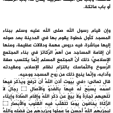
أو باب عاتكة.
وإن قيام رسول الله صلى الله عليه وسلم ببناء
المسجد كأول خطوة يقوم بها في المدينة بعد صوله
إليها مباشرة، فيه دروس مهمة ودلالات عظيمة، ومنها
أن إقامة المساجد من أهمِّ الرَّكائز في بناء المجتمع
الإسلاميِّ؛ ذلك أنَّ المجتمع المسلم إنَّما يكتسب صفة
الرُّسوخ والتَّماسك بالتزام نظام الإسلام، وعقيدته
وآدابه، وإنَّما ينبع ذلك من رُوح المسجد ووحيه.
قال تعالى: ﴿فِي بُيُوتٍ أَذِنَ اللَّهُ أَنْ تُرْفَعَ وَيُذْكَرَ فِيهَا
اسْمُهُ يُسَبِّحُ لَهُ فِيهَا بِالْغُدُوِّ وَالآصَالِ ۝ رِجَالٌ لاَ
تُلْهِيهِمْ تِجَارَةٌ وَلاَ بَيْعٌ عَنْ ذِكْرِ اللَّهِ وَإِقَامِ الصَّلاَةِ وَإِيتَاءِ
الزَّكَاةِ يَخَافُونَ يَوْمًا تَتَقَلَّبُ فِيهِ الْقُلُوبُ وَالأَبْصَارُ ۝
لِيَجْزِيَهُمُ اللَّهُ أَحْسَنَ مَا عَمِلُوا وَيَزِيدَهُمْ مِنْ فَضْلِهِ وَاللَّهُ