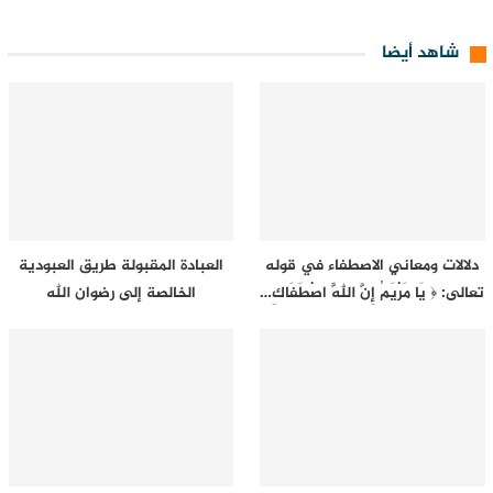
شاهد أيضا
دلالات ومعاني الاصطفاء في قوله
العبادة المقبولة طريق العبودية
تعالى: ﴿ يَا مَرْيَمُ إِنَّ اللَّهَ اصْطَفَاكِ…
الخالصة إلى رضوان الله