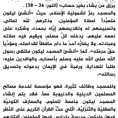
يَرْزُقُ مَنْ يَشَاءُ بِغَيْرِ حِسَابٍ﴾ [النور: 36 – 38] .
والمسجد رمزٌ لشمولية الإسلام، حيث «أُنشئ ليكون
متعبَّداً لصلاة المؤمنين، وذكرهم لله تعالى،
وتسبيحهم له وتقديسهم إيَّاه بحمده، وشكره على
نعمه عليهم، يدخله كلُّ مسلمٍ، ويقيم فيه صلاته
وعبادته، ولا يضارُّه أحدٌ ما دام حافظاً لقداسته، ومؤدِّياً
حقَّ حرمته». كما «أنشئ المسجد ليكون ملتقى رسول
الله صلى الله عليه وسلم بأصحابه، والوافدين عليه؛
طلباً للهداية، ورغبةً في الإيمان بدعوته وتصديق
رسالته».
وللمسجد وظائف كثيرة، فهو مؤسسة لخدمة مصالح
المسلمين الدينية والدنيوية معاً، فقد يتم إنشاء
المسجد ليكون جامعةً للعلوم، والمعارف الكونيَّة
والعقليَّة والتَّنزليَّة، الَّتي حثَّ القرآن الكريم على النَّظر
فيها، وليكون مدرسةً يتدارس فيها المؤمنون أفكارهم