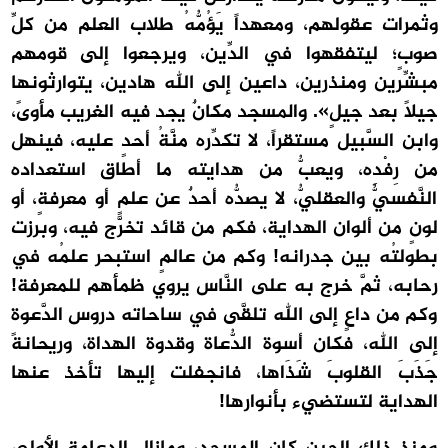
وثمرات عقولهم، ومعهداً يَؤُمُّهُ طلاب العلم من كلِّ
صوبٍ؛ ليتفقهوا في الدِّين، ويرجعوا إلى قومهم
مبشِّرين ومنذرين، داعين إلى الله هادين، يتوارثونها
جيلاً بعد جيلٍ». والمسجد مكانٌ يجد فيه الغريب مأوىً،
وابن السَّبيل مستقراً، لا تكدِّره منَّةُ أحدٍ عليه، فينهل
من رِفْدِه، ويعبُّ من هدايته ما أطاق استعداده
النَّفسيُّ والعقليُّ، لا يصدُّه أحدٌ عن علمٍ أو معرفةٍ، أو
لونٍ من ألوان الهداية، فكم من قائد تخرَّج فيه، وبرزت
بطولتُه بين جدرانه! وكم من عالمٍ استبحر علمُه في
رحابه، ثمَّ خرج به على النَّاس يروي ظمأهم للمعرفة!
وكم من داعٍ إلى الله تلقَّى في ساحاته دروس الدَّعوة
إلى الله، فكان أسوة الدُّعاة وقدوة الهداة، وريحانةً
جَذَبَ القلوبَ شَذَاها، فانجفلت إليها تأخذ عنها
الهداية لتستضيء بأنوارها!