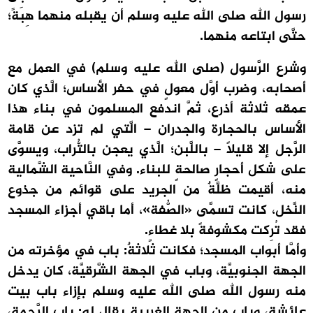
رسول الله صلى الله عليه وسلم أن يقبله منهما هِبَةً؛
حتَّى ابتاعه منهما.
وشرع الرَّسول (صلى الله عليه وسلم) في العمل مع
أصحابه، وضرب أوَّل معولٍ في حفر الأساس؛ الَّذي كان
عمقه ثلاثة أذرع، ثمَّ اندفع المسلمون في بناء هذا
الأساس بالحجارة والجدران – الَّتي لم تزد عن قامة
الرَّجل إلا قليلاً – باللَّبن؛ الَّذي يعجن بالتُّراب، ويسوَّى
على شكل أحجارٍ صالحةٍ للبناء. وفي النَّاحية الشَّمالية
منه، أقيمت ظلَّةٌ من الجريد على قوائم من جذوع
النَّخل، كانت تسمَّى «الصُّفة»، أما باقي أجزاء المسجد
فقد تُرِكت مكشوفةً بلا غطاءٍ.
وأمَّا أبواب المسجد؛ فكانت ثلاثةٌ: باب في مؤخرته من
الجهة الجنوبيَّة، وباب في الجهة الشَّرقيَّة، كان يدخل
منه رسول الله صلى الله عليه وسلم بإزاء باب بيت
عائشة، وباب من الجهة الغربية يقال له: باب الرَّحمة،