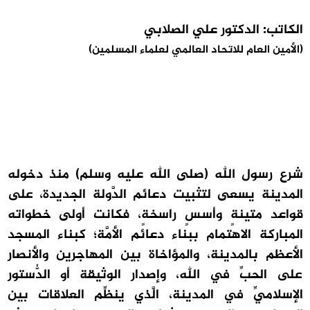
الكاتب: الدكتور علي الصلابي
(الأمين العام للاتحاد العالمي لعلماء المسلمين)
شرع رسول الله (صلى الله عليه وسلم) منذ دخوله
المدينة يسعى لتثبيت دعائم الدَّولة الجديدة، على
قواعد متينةٍ وأسسٍ راسخةٍ، فكانت أولى خطواته
المباركة الاهتمام ببناء دعائم الأمَّة؛ كبناء المسجد
الأعظم بالمدينة، والمؤاخاة بين المهاجرين والأنصار
على الحبِّ في الله، وإصدار الوثيقة أو الدُّستور
الإسلاميِّ في المدينة، الَّذي ينظِّم العلاقات بين