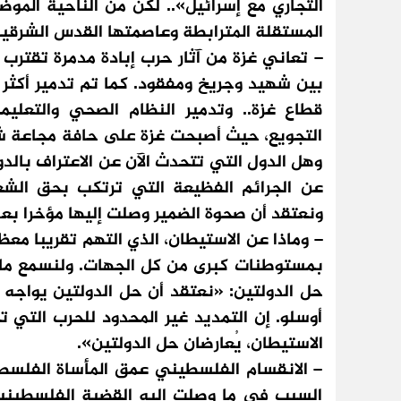
التجاري مع إسرائيل».. لكن من الناحية المو
المستقلة المترابطة وعاصمتها القدس الشرقي
– تعاني غزة من آثار حرب إبادة مدمرة تقترب
قطاع غزة.. وتدمير النظام الصحي والتعلي
التجويع، حيث أصبحت غزة على حافة مجاعة شا
وهل الدول التي تتحدث الآن عن الاعتراف بالدو
عن الجرائم الفظيعة التي ترتكب بحق الش
ونعتقد أن صحوة الضمير وصلت إليها مؤخرا بع
– وماذا عن الاستيطان، الذي التهم تقريبا م
بمستوطنات كبرى من كل الجهات. ولنسمع ما قا
حل الدولتين: «نعتقد أن حل الدولتين يواجه 
أوسلو. إن التمديد غير المحدود للحرب التي ت
الاستيطان، يُعارضان حل الدولتين».
– الانقسام الفلسطيني عمق المأساة الفلسطي
السبب في ما وصلت إليه القضية الفلسطينية