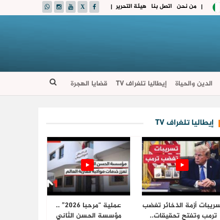
من نحن
اتصل بنا
هيئة التحرير
|
|
الدين والحياة
إيطاليا تلغراف TV
قضايا الهجرة
إيطاليا تلغراف TV
ريبات أزمة الذخائر تغضب
عملية “مرحبا 2026” ..
ترمب وتفتح تحقيقات..
مؤسسة الحسن الثاني