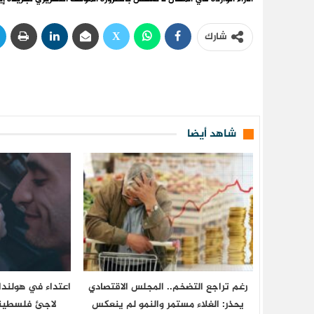
شارك
شاهد أيضا
رغم تراجع التضخم.. المجلس الاقتصادي
اعتداء في هولندا 
يحذر: الغلاء مستمر والنمو لم ينعكس
لاجئ فلسطيني