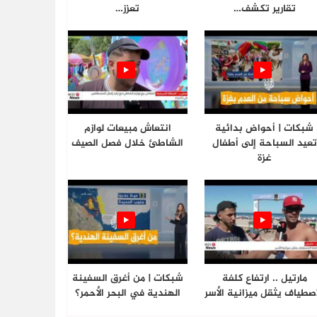
تقارير تكشف…
تعزز…
شبكات | أحواض بدائية
انتعاش مبيعات لوازم
تعيد السباحة إلى أطفال
الشاطئ خلال فصل الصيف
غزة
مارتيل .. ارتفاع كلفة
شبكات | من أغرق السفينة
اصطياف يثقل ميزانية الأسر
الهندية في البحر الأحمر؟