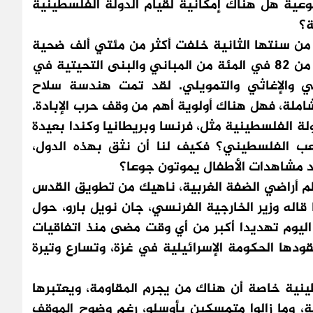
ضوعية هل هناك إمكانية لقيام الدولة الفلسطينية
ة؟
 من سنتها الثانية خلفت أكثر من مئتي ألف ضحية
بين شهيد وجريخ ومفقود. كما تم تدمير أكثر من 82 في المئة من المباني والبنى التحيتية في
مي والإغاثي والتمويلي. لقد تمت هندسة سلاح
ملة، فهل هناك أولوية أهم من وقف حرب الإبادة.
لة الفلسطينية مثل، فرنسا وبريطانيا وكندا بعيدة
عب الفلسطيني؟ فكيف لنا أن نثق بهذه الدول،
د مشاهدات الأطفال يموتون جوعا؟
عظم أراضي الضفة الغربية، ناهيك من تطويق القدس
له وزير الخارجية الفرنسي، جان نويل بارو، حول
اليوم تهديدا أكبر من أي وقت مضى منذ اتفاقيات
قودها الحكومة الإسرائيلية في غزة، وتسارع وتيرة
نية خاصة أن هناك من يجرم المقاومة، ويعتبرها
، وما زالوا متمسكين بأوسلو، رغم وضوح الموقف