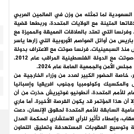
السعودية لما تمثله من وزن في العالمين العربي
قاتها المتينة مع الولايات المتحدة، وربطها قضية
 وفرنسا التي تعتد بالعلاقات العميقة والمميزة مع
يس من أوائل العواصم الأوروبية التي زارها ياسر
منذ السبعينيات. فرنسا صوتت مع الاعتراف بدولة
فلسطين في منظمة اليونسكو عام 2010، وصوتت مع الدولة الفلسطينية المراقب عام 2012.
س الأمن والجمعية العامة عام 2024.
ر، خاصة الحضور الكبير لعدد من وزراء الخارجية من
والمكسيك وكولومبيا وجنوب افريقيا وإسبانيا
عام للأمم المتحدة، أنطونيو غوتيريش حذرت من أن
ا أن هذا المؤتمر قد يكون الفرصة الأخيرة. أما ماري
مية السابقة للأمم المتحدة لحقوق الإنسان، دعت
عقاب، وإعطاء تأثير للرأي الاستشاري لمحكمة العدل
ة وتوسيع العقوبات المستهدفة وتعليق التعاون