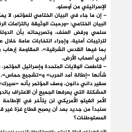
الإسرائيلي من أوسلو.
– إن ما جاء في البيان الختامي للمؤتمر، لا يم
البيان الختامي: «ورحبت الوثيقة بالتزامات 
سلمي ورفض العنف، وتصريحاته بأن الدولة
لترتيبات أمنية، وإجراء انتخابات عامة خلال
بما فيها القدس الشرقية». المقاومة إرهاب 
أيدي أصحاب الأرض.
– قاطعت الولايات المتحدة وإسرائيل المؤتمر،
شأنها «إطالة أمد الحرب» و»تشجيع حماس». م
سفير داني دانون، وصف المؤتمر بأنه «سيرك»
المشكلة التي يعرفها الجميع أن الاعتراف بالدو
سنبدأ من جديد بعد أن يصبح قطاع غزة غير قاب
المستوطنات؟
الآراء الواردة في المقال لا تعكس بالضرورة الموقف التحريري لجريدة إي