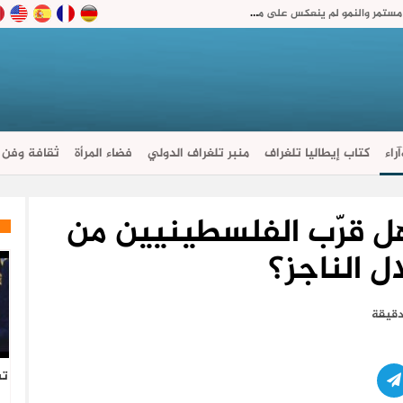
رغم تراجع التضخم.. المجلس الاقتصادي يحذر: الغلاء مستمر والنمو لم ينعكس على معيشة المغاربة
راء
كتاب إيطاليا تلغراف
منبر تلغراف الدولي
فضاء المرأة
ثقافة وفن
ل قرّب الفلسطينيين من
ل الناجز؟
تس