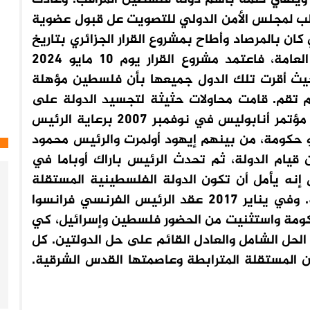
لب لمجلس الأمن الدولي للتصويت عل قبول عضوية
كان بالمرصاد وأطاح بمشروع القرار الجزائري بتاريخ
18 أبريل 2024. ثم رُحّل الموضوع للجمعية العامة، فاعتمد مشروع القرار يوم 10 مايو 2024
 فقط حيث أقرت تلك الدول جميعها بأن فلسطين مؤهلة
لم تقم. قامت محاولات حثيثة لتجسيد الدولة على
الأرض، لكنها انتهت جميعا دون نتائج أهمها، مؤتمر أنابوليس في نوفمبر 2007 برعاية الرئيس
وحضور 40 رئيس دولة أو حكومة، من بينهم إيهود أولمرت والرئيس محمود
يام الدولة، ثم تحدث الرئيس باراك أوباما في
العامة في شهر سبتمبر 2009 وقال إنه يأمل أن تكون الدولة الفلسطينية المستقلة
في قاعة الجمعية العامة في السنة المقبلة. وفي يناير 2017 عقد الرئيس الفرنسي فرانسوا
ضره 70 رئيس دولة أو حكومة واستثنيت من الحضور فلسطين وإسرائيل، كي
الحل الشامل والعادل القائم على حل الدولتين. كل
 المستقلة المترابطة وعاصمتها القدس الشرقية.