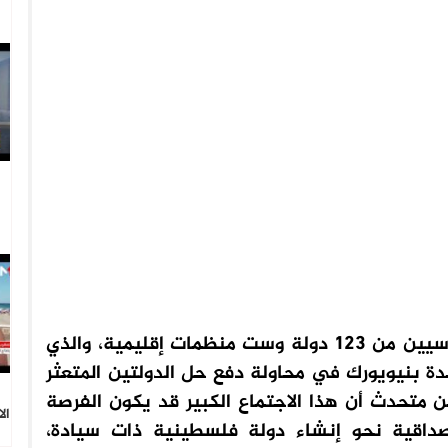
انفض الاجتماع الكبير الذي جمع قادة ودبلوماسيين من 123 دولة وست منظمات إقليمية، والذي
دة بنيويورك في محاولة دفع حل الدولتين المتعثر
ن متحدث أن هذا الاجتماع الكبير قد يكون الفرصة
ال
صداقية نحو إنشاء دولة فلسطينية ذات سيادة،