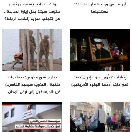
أوروبا في مواجهة أزمات تهدد
ملك إسبانيا يستقبل رئيس
مستقبلها
حكومة سبتة بدل زيارة المدينة..
هل تتجنب مدريد إغضاب الرباط؟
إصابات لا تُرى.. حرب إيران تعيد
دبلوماسي مغربي: بتعليمات
فتح ملف أدمغة الجنود الأمريكيين
ملكية.. المغرب سيعيد القاصرين
غير المرفوقين إلى أرض الوطن…