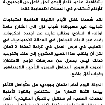
بشفافية، عندما تُنظر إليهم كجزء فاعل من المجتمع، لا
كأرقام تُستخدم في الحملات الانتخابية فقط.
لقد شهدنا خلال الأيام القليلة الماضية احتجاجات
شبابية غير مسبوقة؛ شباب نزل إلى الشارع حاملاً
آماله، لا السلاح؛ مطالب غابت عن أجندة الحكومات،
رغبة غير قابلة للتجاهل في العدالة الاجتماعية، في
التعليم، في فرص العمل، في كرامة تُحفظ لا تُهان.
لكن أن ينقلب هذا التعبير المشروع إلى عنف وتخريب،
فذلك ليس بمعزل عن ممارسات تؤجج الاحتقان:
الصمت الرسمي، التجاهل المزمن، التأجيل اللامتناهي،
وغياب أفق واضح.
الدولة اليوم أمام امتحان وجودي: هل ستُواصل التأخر
بينما الثقة تنهار؟ هل ستكتفي بالقوة الأمنية
لتهدئة الغضب، أم ستقبل بالتحوّل الحقيقي؟ الأمن