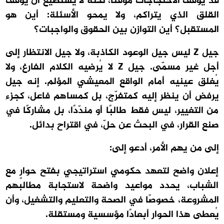
قد يُوقف الاحتجاجات مؤقتًا، لكنه لا يستطيع أن يوقف
القلق الذي يتراكم، ولا يمحو الأسئلة: أين هو
المستقبل؟ أين التوازن بين الحقوق والواجبات؟
جيل Z ليس جيل الوعود الكاذبة، ولا جيل الانتظار إلى
أجل غير مسمّى. جيل Z لا يُرضيه الكلام الفارغ، ولا
يُغلق عينيه أمام الواقع المعيشي المؤلم. إنه جيل
يرفض أن ينظر إليه كمتفرّج، بل كمساهم فاعل، كجزء
من التغيير، ليس فقط طالبًا أو مندّدًا، بل مشاركًا في
صنع القرار، في البحث عن حلّ، في اقتراح بدائل.
إلى من يهم الأمر، أدعو إلى:
إعلان واضح لتعهد حكومي استراتيجي بفتح حوارٍ مع
الشباب، يحدد مواعيد واضحة لاستجابة مطالبهم
المشروعة، خصوصًا في الصحة والتعليم والتشغيل، وأن
يُعطى هذا الحوار أبعادًا مؤسسية ومستقلة.