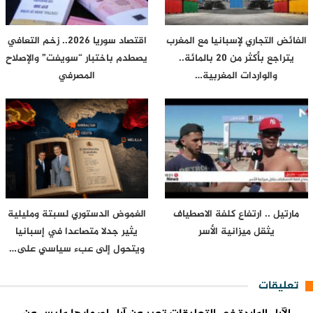
الفائض التجاري لإسبانيا مع المغرب
اقتصاد سوريا 2026.. زخم التعافي
يتراجع بأكثر من 20 بالمائة..
يصطدم باختبار “سويفت” والإصلاح
والواردات المغربية…
المصرفي
مارتيل .. ارتفاع كلفة الاصطياف
الغموض الدستوري لسبتة ومليلية
يثقل ميزانية الأسر
يثير جدلا متصاعدا في إسبانيا
ويتحول إلى عبء سياسي على…
تعليقات