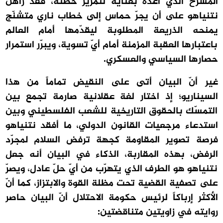
المسرح الذي أعدّه بعناية لتمرير خطته، فقد راهن
نتنياهو على أن يجرّ حماس إلى خطاب ناري متشنّج
يمنحه الذريعة المطلوبة ليقدّمها أمام العالم
باعتبارها العقبة المزمنة أمام أيّ تسوية، ويبرّر استمرار
حصارها السياسي والعسكري.
غير أنّ البيان أتى على النقيض تماماً من هذا
السيناريو؛ إذ اختار لغة عقلانية صارمة تجمع بين
التمسّك بالحقوق التاريخية للشعب الفلسطيني وبين
استدعاء مرجعيات القانون الدولي، ما أفقد نتنياهو
فرصة تصوير المقاومة كجهة ترفض السلام لمجرّد
الرفض، بهذه المقاربة، الذكاء في البيان أنه جعل
نتنياهو هو الطرف الذي يتهرّب من أيّ حلّ عادل، ويصرّ
على تصفية القضية تحت مظلة القوة والابتزاز، كما أنّ
الأكثر إرباكاً لرئيس حكومة الاحتلال أنّ البيان حاصر
روايته في زاويتين متناقضتين: