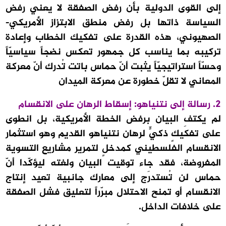
إلى القوى الدولية بأن رفض الصفقة لا يعني رفض
السياسة ذاتها بل رفض منطق الابتزاز الأمريكي-
الصهيوني، هذه القدرة على تفكيك الخطاب وإعادة
تركيبه بما يناسب كل جمهور تعكس نضجاً سياسيّاً
وحسّاً استراتيجيّاً يثبت أنّ حماس باتت تُدرك أنّ معركة
المعاني لا تقلّ خطورة عن معركة الميدان
2. رسالة إلى نتنياهو: إسقاط الرهان على الانقسام
لم يكتفِ البيان برفض الخطة الأمريكية، بل انطوى
على تفكيكٍ ذكيٍّ لرهان نتنياهو القديم وهو استثمار
الانقسام الفلسطيني كمدخلٍ لتمرير مشاريع التسوية
المفروضة، فقد جاء توقيت البيان ولغته ليؤكّدا أنّ
حماس لن تُستدرَج إلى معارك جانبية تعيد إنتاج
الانقسام أو تمنح الاحتلال مبرّراً لتعليق فشل الصفقة
على خلافات الداخل.