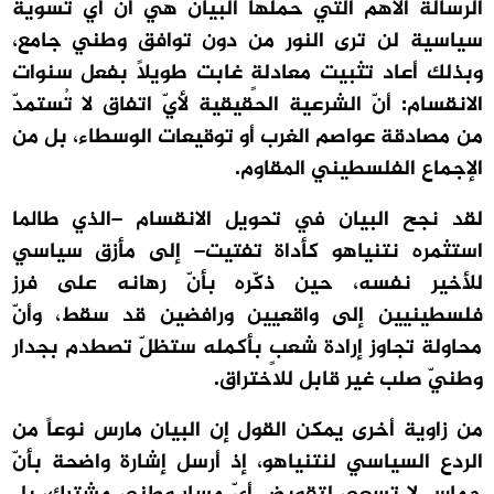
الرسالة الأهم التي حمَلها البيان هي أنّ أيّ تسوية
سياسية لن ترى النور من دون توافق وطني جامع،
وبذلك أعاد تثبيت معادلةٍ غابت طويلاً بفعل سنوات
الانقسام: أنّ الشرعية الحقيقية لأيّ اتفاق لا تُستمدّ
من مصادقة عواصم الغرب أو توقيعات الوسطاء، بل من
الإجماع الفلسطيني المقاوم.
لقد نجح البيان في تحويل الانقسام –الذي طالما
استثمره نتنياهو كأداة تفتيت– إلى مأزق سياسي
للأخير نفسه، حين ذكّره بأنّ رهانه على فرز
فلسطينيين إلى واقعيين ورافضين قد سقط، وأنّ
محاولة تجاوز إرادة شعبٍ بأكمله ستظلّ تصطدم بجدار
وطنيّ صلب غير قابل للاختراق.
من زاوية أخرى يمكن القول إن البيان مارس نوعاً من
الردع السياسي لنتنياهو، إذ أرسل إشارة واضحة بأنّ