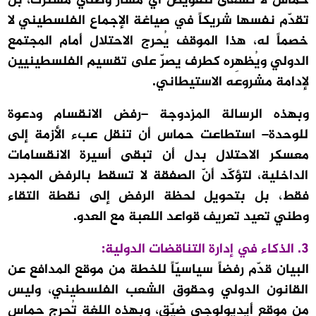
حماس لا تسعى لتقويض أيّ مسار وطني مشترك، بل
تقدّم نفسها شريكاً في صياغة الإجماع الفلسطيني لا
خصماً له، هذا الموقف يُحرج الاحتلال أمام المجتمع
الدولي ويُظهِره كطرف يصرّ على تقسيم الفلسطينيين
لإدامة مشروعه الاستيطاني.
وبهذه الرسالة المزدوجة –رفض الانقسام ودعوة
للوحدة– استطاعت حماس أن تنقل عبء الأزمة إلى
معسكر الاحتلال بدل أن تبقى أسيرة الانقسامات
الداخلية، لتؤكّد أنّ الصفقة لا تسقط بالرفض المجرد
فقط، بل بتحويل لحظة الرفض إلى نقطة التقاء
وطني تعيد تعريف قواعد اللعبة مع العدو.
3. الذكاء في إدارة التناقضات الدولية:
البيان قدّم رفضاً سياسيّاً للخطة من موقع المدافع عن
القانون الدولي وحقوق الشعب الفلسطيني، وليس
من موقع أيديولوجي ضيّق، وبهذه اللغة تُحرج حماس