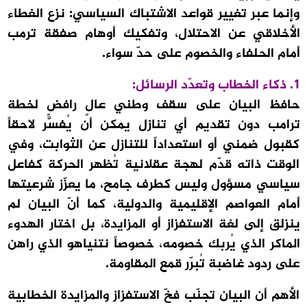
وإنما عبر تغيير قواعد الاشتباك السياسي: نزع الغطاء
الأخلاقي عن الاحتلال، وتفكيك أوهام صفقة ترمب
أمام الحلفاء والخصوم على حدّ سواء.
1. ذكاء الخطاب وتعدّد الرسائل:
حافظ البيان على سقف وطني عالٍ رافضٍ لخطة
ترامب دون تقديم أي تنازل يمكن أن يُفسَّر لاحقاً
كقبول ضمني أو استعداداً للتنازل عن الثوابت، وفي
الوقت ذاته قدّم لهجة عقلانية تُظهر الحركة كفاعل
سياسي مسؤول وليس كطرف جامح، ما يعزّز شرعيتها
أمام العواصم الإقليمية والدولية، كما أنّ البيان لم
ينزلق إلى لغة الاستفزاز أو المزايدة، بل اختار الهدوء
الماكر الذي يُربك خصومه، خصوصاً نتنياهو الذي راهن
على ردود غاضبة تُبرّر قمع المقاومة.
الأهم أن البيان تجنّب فخّ الاستفزاز والمزايدة الخطابية