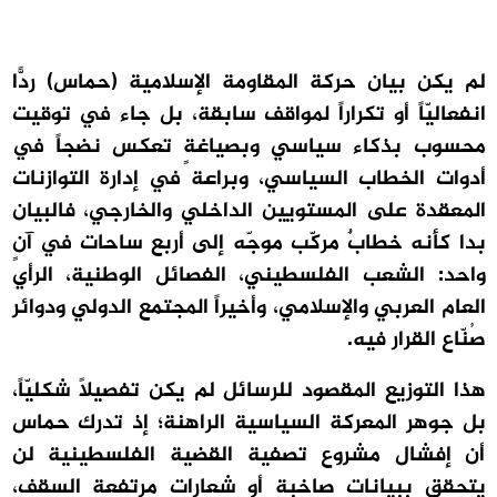
لم يكن بيان حركة المقاومة الإسلامية (حماس) ردًّا
انفعاليّاً أو تكراراً لمواقف سابقة، بل جاء في توقيت
محسوب بذكاء سياسي وبصياغةٍ تعكس نضجاً في
أدوات الخطاب السياسي، وبراعة في إدارة التوازنات
المعقدة على المستويين الداخلي والخارجي، فالبيان
بدا كأنه خطابٌ مركّب موجّه إلى أربع ساحات في آنٍ
واحد: الشعب الفلسطيني، الفصائل الوطنية، الرأي
العام العربي والإسلامي، وأخيراً المجتمع الدولي ودوائر
صُنّاع القرار فيه.
هذا التوزيع المقصود للرسائل لم يكن تفصيلاً شكليّاً،
بل جوهر المعركة السياسية الراهنة؛ إذ تدرك حماس
أن إفشال مشروع تصفية القضية الفلسطينية لن
يتحقق ببيانات صاخبة أو شعارات مرتفعة السقف،