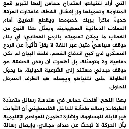
التي أراد نتنياهو استدراج حماس إليها لتبرير قمع
المقاومة وتحميلها وزر إفشال الخطة، فاختارت الحركة
هدوءً ماكراً يربك خصومها ويقطع الطريق أمام
الحملات الدعائية الصهيونية، ويمثّل هذا النوع من
الخطاب ما يمكن تسميته بالردع الخطابي؛ أي بناء
موقفٍ سياسيٍّ متين عبر اللغة لا يقلّ تأثيراً عن الردع
العسكري في كبح اندفاع الخصم، فلغة البيان لم تكن
دفاعية ولا متوسّلة، بل أظهرت أن رفض الصفقة هو
موقف مبدئي مستند إلى الشرعية الدولية، ما يحوّل
الطاولة على نتنياهو ويجعله هو الطرف المعرقل
للحلول.
بهذا النهج، أفلحت حماس في هندسة رسائل متعدّدة
الطبقات: رسالة طمأنة للداخل الفلسطيني أنّ الثوابت
غير قابلة للمساومة، وإشارة تطمين للعواصم الإقليمية
بأن الحركة لا تبحث عن صدام مجاني، وإيصال رسالة