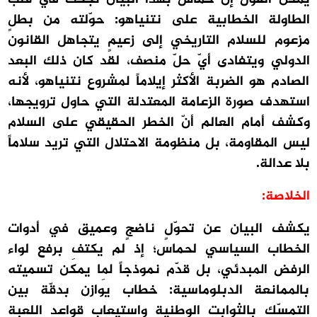
الطاولة الخطابية على نتنياهو: حوّلته من بطلٍ
مزعوم للسلام التاريخي إلى زعيمٍ يتجاهل القانون
الدولي ويتفادى أيّ حلّ منصف، لقد كان ذلك البعد
الصادم هو الضربة الأكثر إيلاماً لمشروع نتنياهو، لأنه
استهدف صورة الزعامة المعتدلة التي حاول ترويجها،
وكشف أمام العالم أنّ الخطر الحقيقي على السلام
ليس المقاومة، بل منظومة الاحتلال التي تريد سلاماً
بلا عدالة.
الخلاصة:
يكشف البيان عن تحوّلٍ ناضجٍ وعميق في أدوات
الخطاب السياسي لحماس؛ إذ لم يكتفِ برفع لواء
الرفض المبدئي، بل قدّم نموذجاً لِما يمكن تسميته
بالممانعة الدبلوماسية: خطاب يوازن بدقّة بين
التمسّك بالثوابت الوطنية واستيعاب قواعد اللعبة