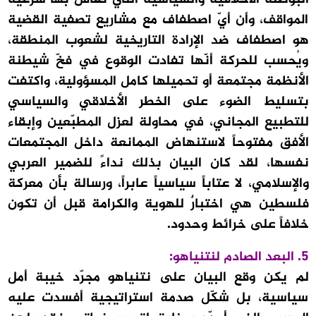
المواقف، وأن أيّ اصطفاف مع مشاريع تصفية القضية
هو اصطفاف ضد الإرادة التاريخية لشعوب المنطقة،
ويُحسب للحركة أنّها تفادت الوقوع في فخّ شيطنة
الأنظمة مجتمعة أو تحميلها كامل المسؤولية، واكتفت
بتسليط الضوء على الخطر الأخلاقي والسياسي
للتطبيع المجاني، في محاولة لعزل المطبّعين وإبقاء
الأفق مفتوحاً لاستنهاض الممانعة داخل المجتمعات
نفسها، لقد كان البيان بذلك نداءً للضمير العربي
والإسلامي، لا عتاباً سياسياً عابراً، ورسالة بأن معركة
فلسطين هي اختبارٌ للهوية والكرامة قبل أن تكون
خلافاً على خرائط وحدود.
5. البعد الصادم لنتنياهو:
لم يكن وقع البيان على نتنياهو مجرّد خيبة أمل
سياسية، بل شكّل صدمة استراتيجية أفسدت عليه