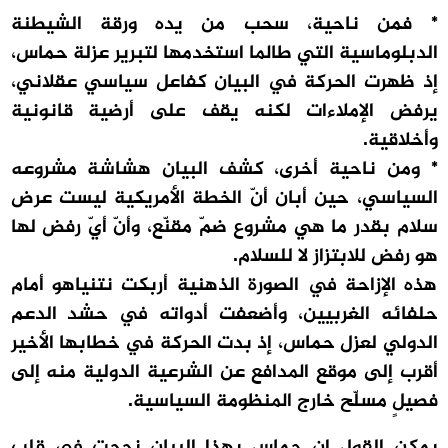
* فمن ناحية، سحب من يده ورقة الشيطنة
الدبلوماسية التي طالما استخدمها لتبرير عزلة حماس،
إذ ظهرت الحركة في البيان كفاعل سياسي عقلاني،
يرفض الإملاءات لكنه يقف على أرضية قانونية
وأخلاقية.
* ومن ناحية أخرى، كشف البيان هشاشة مشروعه
السياسي، حين أبان أنّ الخطة الأمريكية ليست عرض
سلام بقدر ما هي مشروع ضمّ مقنّع، وأنّ أيّ رفض لها
هو رفض للابتزاز لا للسلام.
هذه الإزاحة في الصورة الذهنية أربكت نتنياهو أمام
حلفائه الغربيين، وأضعفت أدواته في حشد الدعم
الدولي لعزل حماس، إذ بدت الحركة في خطابها الأخير
أقرب إلى موقع المدافع عن الشرعية الدولية منه إلى
فصيلٍ مسلّح خارج المنظومة السياسية.
يمكن القول إن حماس بهذا البيان نجحت في قلب