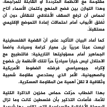
مفتوحة مع الأنظمة المتردّدة أو القابلة للمراجعة،
وهذا التوازن بين فضح المنهج وكتمان الأسماء أتاح
لحماس أن ترفع السقف الأخلاقي للنقاش دون أن
تُغلق الأبواب أمام احتمالات إعادة التموضع الإقليمي
مستقبلاً.
كما أعاد البيان التأكيد على أنّ القضية الفلسطينية
ليست عبئاً عربيّاً بل معيار كرامة وسيادة، واضعاً
الجماهير أمام مسؤوليتها التاريخية: فالتطبيع مع
الاحتلال ليس خياراً سياديّاً حرّاً لتلك الأنظمة بل خضوع
لإكراه جيوسياسي فرضته الضغوط الأمريكية
والصهيونية، الأمر الذي يستدعي مقاومة شعبية
وثقافية لا تقلّ أهمية عن المقاومة العسكرية.
بهذا الخطاب حرّكت حماس مخزون الذاكرة الكلية
للأمة، فأعادت التذكير بأن فلسطين كانت وما تزال
البوصلة الأخلاقية والسياسية التي تقاس بها شرعية