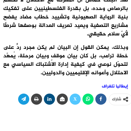
لقد أثبتت حماس أنّ المعركة مع الاحتلال لا تُحسم
بالرصاص وحده، بل بقدرة الفلسطينيين على تفكيك
بنية الرواية الصهيونية وتشييد خطاب مضاد يفضح
مشاريع التصفية ويعيد تعريف العدالة بوصفها شرطًا
لأيّ سلام حقيقي.
وبذلك، يمكن القول إن البيان لم يكن مجرد ردٍّ على
خطة ترامب، بل كان بيان موقفٍ وبيان مرحلة، يُمهّد
لتحوّل نوعي في كيفية إدارة الاشتباك السياسي مع
الاحتلال وأعوانه الإقليميين والدوليين.
إيطاليا تلغراف
شارك