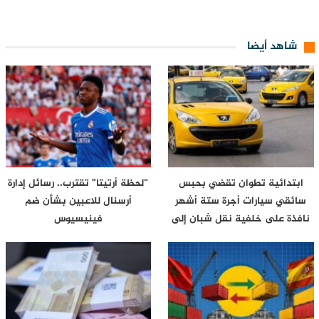
شاهد أيضا
ابتدائية تطوان تقضي بحبس
“لحظة أرتيتا” تقترب.. رسائل إدارة
سائقي سيارات أجرة ستة أشهر
أرسنال للاعبين بشأن ضم
نافذة على خلفية نقل شبان إلى
فينيسيوس
محيط…