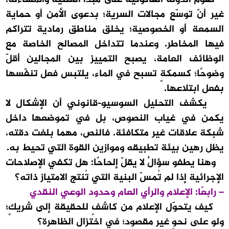
غير أنّ توسّع مجالات السرية؛ بدعوى الأمن أو حماية
السمعة أو الخصوصية؛ يخلق مناطق رمادية تتراكم
فيها المخاطر. وعندما تتداخل المصالح الخاصة مع
الوظائف العامة، يصبح التمييز بين المجالين أقلّ
وضوحًا؛ كسمكةٍ تسبح في الماء، يلتبس فعل تنفّسها
بفعل ابتلاعها.
يكشف التحليل السوسيو-قانوني أن الإشكال لا
يكمن في غياب النصوص، بل في تموضعها داخل
شبكة علاقات غير متكافئة. فالنص، مهما بلغت دقته،
يظل رهين بيئة تطبيقه وموازين القوة التي تحيط به.
وهنا يطفو سؤالٌ لا يقلّ إلحاحًا: هل تكفي الإصلاحات
الإجرائية إذا لم تُمسّ البنية التي تُنتج الامتياز ذاته؟
– رابعًا: الإعلام والرأي العام وحدود الوعي النقدي
كيف يتحوّل الإعلام من كاشفٍ للحقيقة إلى شريكٍ؛
ولو على نحوٍ غير مقصود؛ في اختزال الظاهرة؟