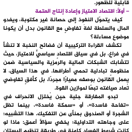
قابليةً للظهور.
– أولًا: اقتصاد الامتياز وإعادة إنتاج العتمة
كيف يتحوّل النفوذ إلى حصانة غير مكتوبة، ويغدو
المال والسلطة لغةَ تفاوضٍ مع القانون بدل أن يكونا
موضوع مساءلة؟
تكشف القراءة التركيبية أن فضائح النخبة لا تنشأ
في فراغ، بل في سياق اقتصادٍ سياسيٍّ للامتياز، حيث
تتشابك الشبكات المالية والرمزية والسياسية ضمن
منظومةٍ تبادلية تحمي أطرافها. في هذا السياق، لا
يعمل القانون بوصفه معيارًا مجردًا، بل كأفقٍ تفاوضي
تُعاد صياغته تبعًا لموازين القوة.
تبدو المفارقة جلية حين يُختزل الانحراف في
«تفاحة فاسدة»، أو «سمكة فاسدة»، بينما تظل
الشجرة أو الصندوق بمنأى عن التفكيك. هذا التشبيه؛
على وجاهته التداولية؛ يخفي سؤالًا أعمق: ماذا لو
كانت شروط الفساد كامنة في طريقة تنظيم البستان