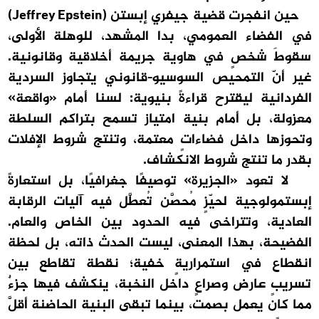
حين انفجرت قضية جيفري إبستن (Jeffrey Epstein)
في الفضاء العمومي، بدا المشهد، للوهلة الأولى،
سقوطَ شخصٍ في هاوية جريمة أخلاقية وقانونية.
غير أنّ التمحيص السوسيو-قانوني يتجاوز السردية
الفردانية ليقترح قراءةً بنيوية: لسنا أمام «واقعة»
معزولة، بل أمام بنية امتياز تسمح بتراكم السلطة
وتحوزها داخل فضاءاتٍ معتمة، وتنتج شروط الإفلات
بقدر ما تنتج شروط الانكشاف.
لا تعود «الجزيرة» توصيفًا جغرافيًا، بل استعارةً
إبستمولوجية لحيّزٍ مُحصَّن تُعطَّل فيه آليات الرقابة
العادية، وتتراخى فيه الحدود بين الخاص والعام.
الفضيحة، بهذا المعنى، ليست الحدث ذاته، بل لحظة
انقطاع في استمراريةٍ خفية؛ نقطة تقاطع بين
تسريبٍ عارض وصراعٍ داخل النخبة، ينكشف فيها جزءٌ
مما كان يعمل بصمت، بينما تبقى البنية الحاضنة أقلَّ