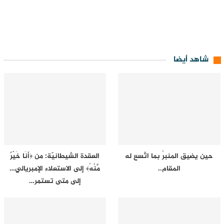
شاهد أيضا
حين يضيق المنبرُ بما اتَّسع له
العقدة الشيطانيّة: من ﴿أَنَا خَيْرٌ
المقام..
مِّنْهُ﴾ إلى الاستعلاء الإمبريالي…
إلى متى تستمر…