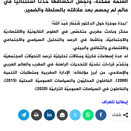
العتمة ممكنة، وتجعل انكشافها حدثًا استثنائيًا في
عالمٍ لم يحسم بعدُ علاقته بالسلطة والضمير.
*
نبذة موجزة حول الدكتور شَنْفَار عَبْدُ اللَّه؛
مفكّر وباحث مغربي متخصّص في العلوم القانونيّة والاقتصاديّة
والاجتماعيّة، وناشط في الرصد والتحليل السياسي والاجتماعي
والاقتصادي والثقافي والبيئي.
له عدة إسهامات فكريّة ومقالات تحليليّة ترصد التحوّلات المجتمعيّة
وتقدّم قراءات نقديّة للتحديات الراهنة في المغرب والعالم العربي
والإسلامي، من أبرز مؤلفاته: الإدارة المغربية ومتطلبات التنمية
(2000). الفاعلون المحليّون والسياسات العموميّة المحليّة (2015)،
والفاعلون في السياسات العموميّة الترابيّة (2020).
إيطاليا تلغراف
شارك