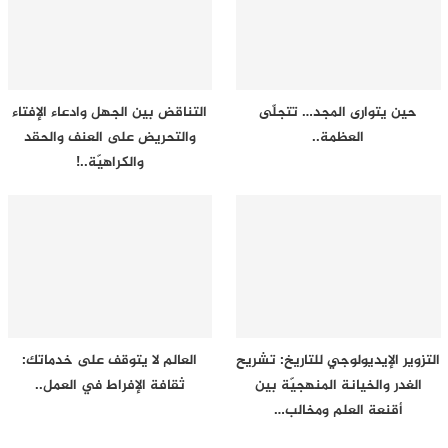
حين يتوارى المجد… تتجلّى
التناقض بين الجهل وادعاء الإفتاء
العظمة..
والتحريض على العنف والحقد
والكراهيّة..!
التزوير الإيديولوجي للتاريخ: تشريح
العالم لا يتوقف على خدماتك:
الغدر والخيانة المنهجيّة بين
ثقافة الإفراط في العمل..
أقنعة العلم ومخالب…