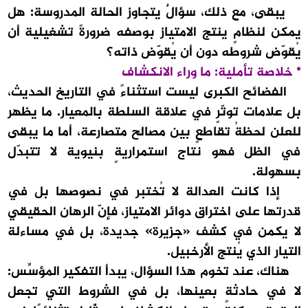
يبقى، مع ذلك، سؤالٌ يتجاوز الحالة المدروسة: هل
يمكن لنظامٍ ينتج الامتياز بوصفه ضرورةً تشغيلية أن
يُقوّض شروطه دون أن يُقوّض ذاته؟
* خلاصة تأملية: ما وراء الانكشاف
الفضائح الكبرى ليست استثناءً في التاريخ الحديث،
بل علامات توتّرٍ في علاقة السلطة بالمعيار. ما يظهر
للعلن لحظةُ تقاطعٍ بين مصالح متصارعة، أما ما يبقى
في الظل فهو نتاج استمراريةٍ بنيوية لا تتبدّل
بسهولة.
إذا كانت العدالة لا تُختبر في نصوصها بل في
قدرتها على اختراق دوائر الامتياز، فإنّ الرهان الحقيقي
لا يكمن في كشف «جزيرة» جديدة، بل في مساءلة
التيار الذي يُنتج الأرخبيل.
هناك، عند تخوم هذا السؤال، يبدأ التفكير المؤسِّس:
لا في حادثةٍ بعينها، بل في الشروط التي تجعل