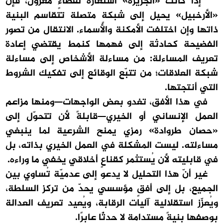
إذا كانت «الجزيرة» استعارةً لفضاءٍ معزول، فإن
«الأرخبيل» يحيل إلى شبكةٍ متصلة تتقاسم البنية
ذاتها وإن اختلفت الأمكنة والأسماء. الانتقال من تصور
الفضيحة كحادثة إلى فهمها كنمط يقتضي إعادة
تعريف المساءلة: من مساءلة الأشخاص إلى مساءلة
شبكة العلاقات؛ من تتبّع الوقائع إلى تفكيك الشروط
التي أنتجتها.
في هذا الأفق، تغدو بعض الواجهات—ومنها مزاعم
العمل الإنساني أو الخيري—قابلةً لأن تتحوّل إلى
«حصان طروادة» رمزي يمنح الشرعية لما ينبغي
مساءلته. ليست المشكلة في العمل الخيري بذاته، بل
في قابليته لأن يُستثمر كقناعٍ أخلاقي يخفي ما وراءه.
غير أنّ هذا التحليل لا يدعو إلى عدميّة تُساوي بين
الجميع، بل إلى أفقٍ مؤسسي يحدّ من تركز السلطة،
ويُعزّز استقلالية آليات الرقابة، ويُعيد تعريف العدالة
بوصفها بنيةً مستدامة لا حدثًا عابرًا.