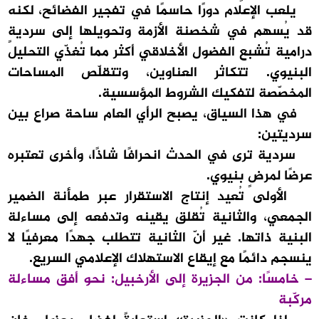
يلعب الإعلام دورًا حاسمًا في تفجير الفضائح، لكنه
قد يُسهم في شخصنة الأزمة وتحويلها إلى سرديةٍ
درامية تُشبع الفضول الأخلاقي أكثر مما تُغذّي التحليل
البنيوي. تتكاثر العناوين، وتتقلّص المساحات
المخصّصة لتفكيك الشروط المؤسسية.
في هذا السياق، يصبح الرأي العام ساحة صراع بين
سرديتين:
سردية ترى في الحدث انحرافًا شاذًا، وأخرى تعتبره
عرضًا لمرضٍ بنيوي.
الأولى تُعيد إنتاج الاستقرار عبر طمأنة الضمير
الجمعي، والثانية تُقلق يقينه وتدفعه إلى مساءلة
البنية ذاتها. غير أنّ الثانية تتطلب جهدًا معرفيًا لا
ينسجم دائمًا مع إيقاع الاستهلاك الإعلامي السريع.
– خامسًا: من الجزيرة إلى الأرخبيل: نحو أفق مساءلة
مركّبة