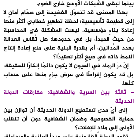
بينما تبقى الشبكات الأوسع خارج الضوء.
بهذا المعنى، قد تتحوّل الفضيحة إلى صمّام أمانٍ لا
إلى قطيعة تأسيسية؛ لحظة تطهيرٍ خطابي أكثر منها
إعادة بناءٍ مؤسسية. ليست المشكلة في المحاسبة
من حيث المبدأ، بل في حدودها: هل تُقاس العدالة
بعدد المُدانين، أم بقدرة البنية على منع إعادة إنتاج
النمط ذاته في صيغٍ أكثر تعقيدًا؟
إنّ درّ الرماد في العيون لا يكون دائمًا إنكارًا للحقيقة،
بل قد يكون إفراطًا في عرض جزءٍ منها على حساب
كلّها.
– ثالثًا: بين السرية والشفافية: مفارقات الدولة
الحديثة
إلى أيّ مدى تستطيع الدولة الحديثة أن توازن بين
حماية الخصوصية وضمان الشفافية دون أن تنقلب
الأولى إلى ملاذٍ للإفلات؟
تقوم الدولة القانونية على مبدأ العلنية والمساءلة،