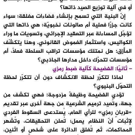
أو في آلية توزيع الصيد ذاتها؟
إنّ البنية التي تسمح بإنشاء فضاءات مغلقة؛ سواء
كانت جزرًا فعلية أم صالونات نخبويّة؛ هي ذاتها التي
تؤجّل المساءلة عبر التعقيد الإجرائي، وتسويات ما وراء
الكواليس، واستثمار الغموض القانوني. وهنا يتكشّف
المأزق: هل نمتلك مؤسسات تراقب السلطة فعلًا، أم
مؤسسات تتحرّك داخل مدارها الجاذبي؟
– ثانيًا: الفضيحة كآلية ضبطٍ رمزي
لماذا تتكرّر لحظة الانكشاف دون أن تتكرّر لحظة
التحوّل البنيوي؟
تؤدي الفضيحة وظيفةً مزدوجة: فهي تكشف من
جهة، وتُعيد ترميم الشرعية من جهة أخرى عبر تقديم
«قربانٍ رمزي» للرأي العام. يُستدعى السقوط الفردي
لإثبات أنّ النظام يعمل؛ تُعلن التحقيقات، وتُشهر
المحاكمات، ثم تُغلق الدائرة على شخصٍ أو اثنين،