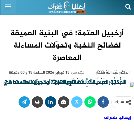
أرخبيل العتمة: في البنية العميقة
لفضائح النخبة وتحوّلات المساءلة
المعاصرة
نشر في
15 فبراير 2026 الساعة 15 و 00 دقيقة
الدُّكتُور عَبْدُ اللَّهِ شَنْفَار
شارك
إيطاليا تلغراف