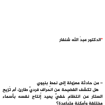
*
الدكتور عبدُ الله شنفار
– من حادثة معزولة إلى نمطٍ بنيوي
هل تكشف الفضيحة عن انحرافٍ فرديٍّ طارئ، أم تُزيح
الستار عن انتظامٍ خفيٍّ يعيد إنتاج نفسه بأسماء
مختلفة وأمكنة متباعدة؟