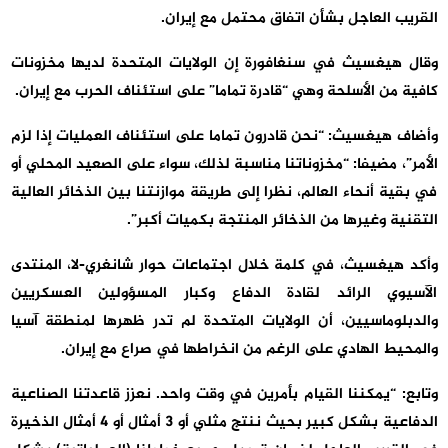
القريب العاجل بشأن اتفاق محتمل مع إيران.
وقال هيغسيث في سنغافورة إن الولايات المتحدة لديها مخزونات
كافية من الأسلحة وهي “قادرة تماما” على استئناف الحرب مع إيران.
وأضاف هيغسيث: “نحن قادرون تماما على استئناف العمليات إذا لزم
الأمر”، مضيفا: “مخزوناتنا مناسبة لذلك، سواء على الصعيد المحلي أو
في بقية أنحاء العالم، نظرا إلى طريقة موازنتنا بين الذخائر العالية
التقنية وغيرها من الذخائر المنتجة بكميات أكبر”.
وأكد هيغسيث، في كلمة خلال اجتماعات حوار شانغري-لا، المنتدى
الآسيوي الرائد لقادة الدفاع وكبار المسؤولين العسكريين
والدبلوماسيين، أن الولايات المتحدة لم تدر ظهرها لمنطقة آسيا
والمحيط الهادي على الرغم من انخراطها في صراع مع إيران.
وتابع: “يمكننا القيام بأمرين في وقت واحد. نعزز قاعدتنا الصناعية
الدفاعية بشكل كبير بحيث ننتج مثلي أو 3 أمثال أو 4 أمثال الذخيرة