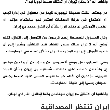
وأضاف أنه “لا يمكن لإيران أن تمتلك سلاحا نوويا أبدا”.
من جهتها، نقلت صحيفة نيويورك تايمز عن مسؤول في إدارة ترمب
أن الاجتماع في غرفة العمليات استمر نحو ساعتين، مؤكدا أن
الرئيس الأمريكي لم يتخذ قرارا بشأن أي اتفاق جديد مع إيران.
وقال المسؤول للصحيفة إنهم قريبون من التوصل إلى اتفاق، لكنه
أوضح أنه لا تزال هناك بعض القضايا قيد النقاش، مشيرا إلى أن
قضية الأموال الإيرانية المجمدة لا تزال تشكّل عقبة في المفاوضات.
وفي السياق، نقل موقع أكسيوس عن مسؤولين أمريكيين قولهم
إن واشنطن حصلت على تعهدات شفهية من إيران بشأن المواد
النووية، مؤكدين أن الأهم هو ما سيتم الاتفاق عليه عندما يجلس
الطرفان رسميا إلى طاولة المفاوضات.
وأضافوا أن الاتفاق مع إيران سيتضمن وقفا لإطلاق النار في لبنان.
إيران تنتظر المصداقية