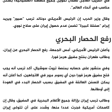
في القريب العاجل لضمان تمويل جميع خططنا (العملياتية) بشكل
مناسب في أنحاء العالم”.
وقال وزير الحرب إن الرئيس الأمريكي دونالد ترمب “صبور” ويريد
إبرام “صفقة كبيرة” تضمن عدم حصول إيران على سلاح نووي.
رفع الحصار البحري
وأعلن الرئيس الأمريكي، أمس الجمعة، رفع الحصار البحري عن إيران،
وطالب طهران بفتح مضيق هرمز فورا.
وفي منشور على حسابه بمنصة تروث سوشيال، أكد ترمب أنه يجب
فتح مضيق هرمز فورا دون أي رسوم مرور في الاتجاهين، كما أعلن أنه
يمكن للسفن العالقة في المضيق بسبب الحصار البدء في العودة
إلى أوطانها.
وطالب ترمب إيران بإزالة جميع الألغام البحرية في المضيق، وقال إن
كاسحات أمريكية فجرت عددا منها، وشدد على أن تتولى إيران