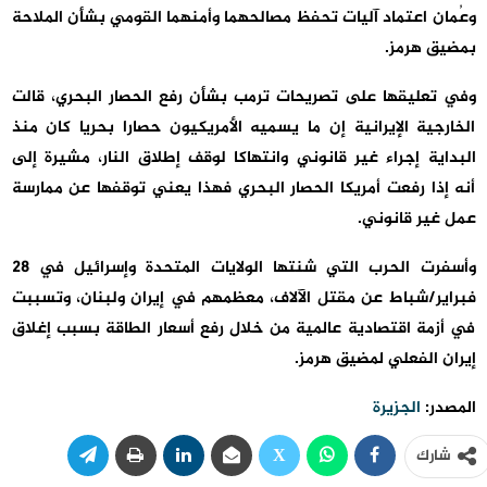
وعُمان اعتماد آليات تحفظ مصالحهما وأمنهما القومي بشأن الملاحة
بمضيق هرمز.
وفي تعليقها على تصريحات ترمب بشأن رفع الحصار البحري، قالت
الخارجية الإيرانية إن ما يسميه الأمريكيون حصارا بحريا كان منذ
البداية إجراء غير قانوني وانتهاكا لوقف إطلاق النار، مشيرة إلى
أنه إذا رفعت أمريكا الحصار البحري فهذا يعني توقفها عن ممارسة
عمل غير قانوني.
وأسفرت الحرب التي شنتها الولايات المتحدة وإسرائيل في 28
فبراير/شباط عن مقتل الآلاف، معظمهم في إيران ولبنان، وتسببت
في أزمة اقتصادية عالمية من خلال رفع أسعار الطاقة بسبب إغلاق
إيران الفعلي لمضيق هرمز.
المصدر:
الجزيرة
شارك