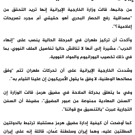
من جانبها، قالت وزارة الخارجية الإيرانية إنها تريد التحقق من
“مصداقية رفع الحصار البحري أهو حقيقي أم مجرد تصريحات
إعلامية؟”.
وأكدت أن تركيز طهران في المرحلة الحالية ينصب على “إنهاء
الحرب”، مشيرة إلى أنها لا تناقش حاليا تفاصيل الملف النووي، بما
في ذلك تخصيب اليورانيوم والمواد النووية.
وشددت الخارجية الإيرانية على أن تحركات طهران تتم “وفق
مصالحها الوطنية، لا وفق ما يقول الأمريكيون إن علينا القيام به”.
وفي ما يتعلق بحركة الملاحة في مضيق هرمز، قالت الوزارة إن
“السفن المعادية ممنوعة من عبور المضيق”، مضيفة أن السفن
التجارية عبرت “بالتنسيق مع قواتنا”.
كما أوضحت أن كيفية إدارة مضيق هرمز مستقبلا ترتبط بالدولتين
المطلتين عليه، وهما إيران وسلطنة عُمان، قائلة إنه على إيران