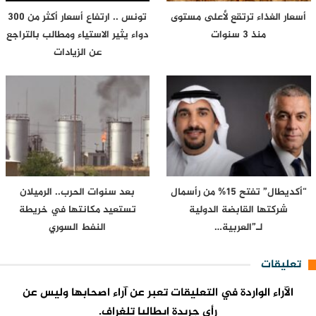
أسعار الغذاء ترتقع لأعلى مستوى
تونس .. ارتفاع أسعار أكثر من 300
منذ 3 سنوات
دواء يثير الاستياء ومطالب بالتراجع
عن الزيادات
“أكديطال” تفتح 15% من رأسمال
بعد سنوات الحرب.. الرميلان
شركتها القابضة الدولية
تستعيد مكانتها في خريطة
لـ”العربية…
النفط السوري
تعليقات
الآراء الواردة في التعليقات تعبر عن آراء اصحابها وليس عن
رأي جريدة إيطاليا تلغراف.