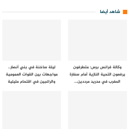
شاهد أيضا
وكالة فرانس برس: متطرفون
ليلة ساخنة في بني أنصار..
يرفعون التحية النازية أمام سفارة
مواجهات بين القوات العمومية
المغرب في مدريد مرددين…
والراغبين في اقتحام مليلية