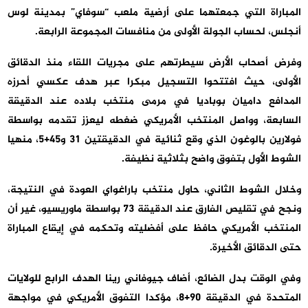
المباراة التي جمعتهما على أرضية ملعب “سوفاي” بمدينة لوس
أنجلس، لحساب الجولة الأولى من منافسات المجموعة الرابعة.
وفرض أصحاب الأرض سيطرتهم على مجريات اللقاء منذ الدقائق
الأولى، حيث افتتحوا التسجيل مبكرا عبر هدف عكسي أحرزه
المدافع داميان بوباديا في مرمى منتخب بلاده عند الدقيقة
السابعة، وواصل المنتخب الأمريكي ضغطه ليعزز تقدمه بواسطة
فولارين بالوغون الذي وقع ثنائية في الدقيقتين 31 و45+5، منهيا
الشوط الأول بتفوق واضح بثلاثية نظيفة.
وخلال الشوط الثاني، حاول منتخب باراغواي العودة في النتيجة،
ونجح في تقليص الفارق عند الدقيقة 73 بواسطة ماوريسيو، غير أن
المنتخب الأمريكي حافظ على أفضليته وتحكمه في إيقاع المباراة
حتى الدقائق الأخيرة.
وفي الوقت بدل الضائع، أضاف جيوفاني رينا الهدف الرابع للولايات
المتحدة في الدقيقة 90+8، مؤكدا التفوق الأمريكي في مواجهة