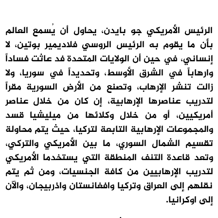
الرئيس الأمريكي جو بايدن، يحاول أن يُسمع العالم
بأن ما يقوم به الرئيس الروسي فلاديمير بوتين، لا
إنساني، في حين أن الولايات المتحدة فد عاثت فساداً
وارهاباً في الشرق الأوسط، وتحديداً في سوريا، ولا
زالت تنشر الإرهاب، وتصنع من الأرض السورية مقراً
لتدريب عناصرها الإرهابية، إن كان من خلال عناصر
أمريكيين، أو من خلال وكلائها من ميليشيا قسد
والمجموعات الإرهابية التابعة لتركيا، حيث يتم محاولة
تقسيم الشمال السوري، ما بين الأمريكي والتركي،
وتعد قاعدة التنف المنطقة التي يستخدما الأمريكي
لتدريب الإرهابيين من كافة الجنسيات، ومن ثم يتم
نقلهم إلى العراق وتركيا وافغانستان واذربيجان، والآن
إلى اوكرانيا.