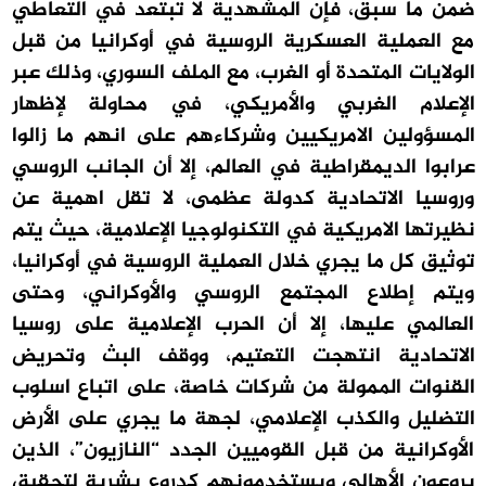
ضمن ما سبق، فإن المشهدية لا تبتعد في التعاطي
مع العملية العسكرية الروسية في أوكرانيا من قبل
الولايات المتحدة أو الغرب، مع الملف السوري، وذلك عبر
الإعلام الغربي والأمريكي، في محاولة لإظهار
المسؤولين الامريكيين وشركاءهم على انهم ما زالوا
عرابوا الديمقراطية في العالم، إلا أن الجانب الروسي
وروسيا الاتحادية كدولة عظمى، لا تقل اهمية عن
نظيرتها الامريكية في التكنولوجيا الإعلامية، حيث يتم
توثيق كل ما يجري خلال العملية الروسية في أوكرانيا،
ويتم إطلاع المجتمع الروسي والأوكراني، وحتى
العالمي عليها، إلا أن الحرب الإعلامية على روسيا
الاتحادية انتهجت التعتيم، ووقف البث وتحريض
القنوات الممولة من شركات خاصة، على اتباع اسلوب
التضليل والكذب الإعلامي، لجهة ما يجري على الأرض
الأوكرانية من قبل القوميين الجدد “النازيون”، الذين
يروعون الأهالي ويستخدمونهم كدروع بشرية لتحقيق