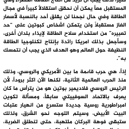
كثيراً لذلك يجب أن نزيد من انتاج الطاقة الخضراء وفي
المستقبل معاً يمكن أن نحقق استقلالاً كبيراً في مجال
الطاقة وفي حال نجحنا لن يقلق أحد بالنسبة لأسعار
الغاز مستقبلاً ولن يتمكن اشخاص كبوتين على “حد
تعبيره” من استخدام سلاح الطاقة لإيذاء بلدان أُخرى،
وسأجعل بذلك امريكا رائدة بإنتاج تكنلوجيا الطاقة
النظيفة حول العالم وهو الهدف الذي يجب أن نتمسك
به”.
إذاً، هي حرب قاىمة ما بين الأمريكي والروسي، وذلك
منذ الحرب العالمية الثانية، لكنها الآن اكثر بروداً، لأن
الرئيس الروسي فلاديمير بوتين هو من يترأس ما كان
يعرف بالاتحاد السوفييتي سابقاً، ومسألة تكوين
امبراطورية روسية جديدة ستسرع من انهيار عتبات
البيت الأبيض، وسيتم التوجه نحو الشرق، ولذلك
ستبقى فوهة البركان ملتهبة، حتى تنطلق الضربة،