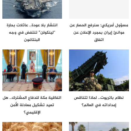
مسؤول أمريكي: سنرفع الحصار عن
انتشار بلا عودة.. عائلات بحارة
موانئ إيران بمجرد الإعلان عن
“لينكولن” تنتفض في وجه
اتفاق
البنتاغون
نظام باتريوت.. لماذا تتناقص
اتفاقية مكة للدفاع المشترك.. هل
إمداداته في العالم؟
تعيد تشكيل معادلة الأمن
الإقليمي؟