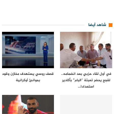
شاهد أيضا
في أول لقاء حزبي بعد انضمامه..
قصف روسي يستهدف مخازن وقود
لقجع يحضر تعبئة “البام” بأكادير
بموانئ أوكرانية
استعدادا…