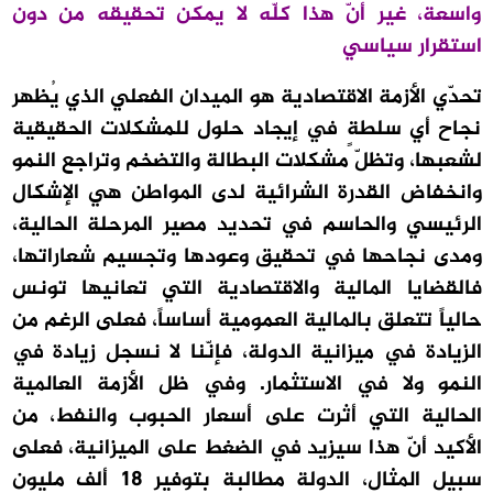
واسعة، غير أنّ هذا كلّه لا يمكن تحقيقه من دون
استقرار سياسي
تحدّي الأزمة الاقتصادية هو الميدان الفعلي الذي يُظهر
نجاح أي سلطةٍ في إيجاد حلول للمشكلات الحقيقية
لشعبها، وتظلّ مشكلات البطالة والتضخم وتراجع النمو
وانخفاض القدرة الشرائية لدى المواطن هي الإشكال
الرئيسي والحاسم في تحديد مصير المرحلة الحالية،
ومدى نجاحها في تحقيق وعودها وتجسيم شعاراتها،
فالقضايا المالية والاقتصادية التي تعانيها تونس
حالياً تتعلق بالمالية العمومية أساساً، فعلى الرغم من
الزيادة في ميزانية الدولة، فإنّنا لا نسجل زيادة في
النمو ولا في الاستثمار. وفي ظل الأزمة العالمية
الحالية التي أثرت على أسعار الحبوب والنفط، من
الأكيد أنّ هذا سيزيد في الضغط على الميزانية، فعلى
سبيل المثال، الدولة مطالبة بتوفير 18 ألف مليون