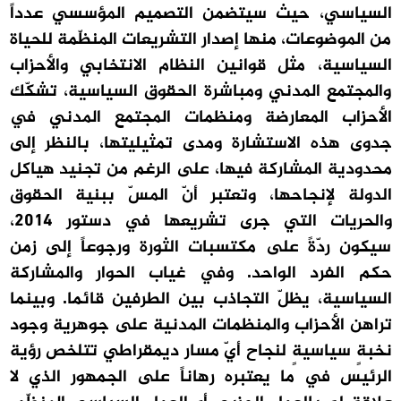
السياسي، حيث سيتضمن التصميم المؤسسي عدداً
من الموضوعات، منها إصدار التشريعات المنظّمة للحياة
السياسية، مثل قوانين النظام الانتخابي والأحزاب
والمجتمع المدني ومباشرة الحقوق السياسية، تشكّك
الأحزاب المعارضة ومنظمات المجتمع المدني في
جدوى هذه الاستشارة ومدى تمثيليتها، بالنظر إلى
محدودية المشاركة فيها، على الرغم من تجنيد هياكل
الدولة لإنجاحها، وتعتبر أنّ المسّ ببنية الحقوق
والحريات التي جرى تشريعها في دستور 2014،
سيكون ردّةً على مكتسبات الثورة ورجوعاً إلى زمن
حكم الفرد الواحد. وفي غياب الحوار والمشاركة
السياسية، يظلّ التجاذب بين الطرفين قائما. وبينما
تراهن الأحزاب والمنظمات المدنية على جوهرية وجود
نخبةٍ سياسيةٍ لنجاح أيّ مسار ديمقراطي تتلخص رؤية
الرئيس في ما يعتبره رهاناً على الجمهور الذي لا