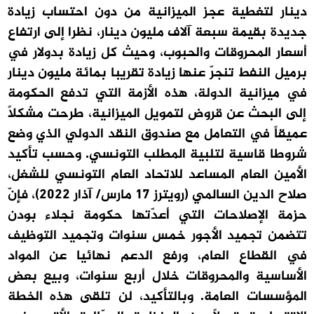
دينار لتغطية عجز الميزانية من دون احتساب زيادة
جديدة بقيمة سبعة آلاف مليون دينار، نظرا إلى ارتفاع
أسعار المحروقات والحبوب، وحيث كل زيادة بدولار في
برميل النفط تنجرّ عنها زيادة تقريبا بمائة مليون دينار
في ميزانية الدولة، هذه الأزمة التي تدفع الحكومة
إلى البحث عن قروض لتمويل الميزانية، طرحت مشكلاً
عميقاً في التعامل مع صندوق النقد الدولي الذي وضع
شروطا قاسية لتلبية المطلب التونسي. وحسب تأكيد
الأمين العام المساعد للاتحاد العام التونسي للشغل،
صلاح الدين السالمي (رويترز 17 مارس/ آذار 2022)، فإنّ
حزمة الإصلاحات التي أعدّتها حكومة نجلاء بودن
تتضمن تجميد الأجور خمس سنوات وتجميد التوظيف
في القطاع العام، ورفع الدعم نهائيا عن المواد
الأساسية والمحروقات خلال أربع سنوات، وبيع بعض
المؤسسات العامة. وبالتأكيد، لن تلقى هذه الخطة