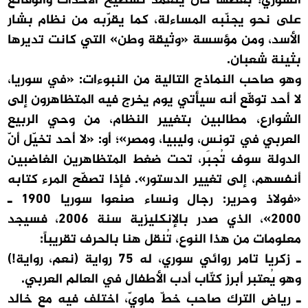
السوري؛ بعضها كان يتعمد تسطيح الأحداث والوقائع
على نحو يجنّبه المساءلة، كما يقرّبه من نظام بشار
الأسد، ومن مؤسسة «وثيقة وطن» التي كانت تديرها
بثينة شعبان.
وهو صاحب النماذج التالية من النبوءات: «في سوريا،
لا أحد توقّع أنه سيأتي يوم يخرج فيه المتظاهرون إلى
الشوارع، مطالبين بتغيير النظام، من وحي الربيع
العربي في تونس، وليبيا، ومصر»؛ أو: «لا أحد تخيّل أنّ
الدولة سوف تُجبَر، تحت ضغط المتظاهرين الغاضبين
أنفسهم، إلى تغيير الدستور». فإذا تصفّح المرء كتابه
«فولاذ وحرير: رجال ونساء صنعوا سوريا 1900 ـ
2000»، الذي صدر بالإنكليزية سنة 2006، فسيجد
معلومات من هذا النوع، تُنقل هنا بالحرف تقريباً:
ـ زكريا تامر روائي سوري، له 75 رواية (نعم، رواية!)
وهو يُعتبر أبرز كتّاب أدب الأطفال في العالم العربي.
ـ رياض الترك صاحب خطّ ماويّ، اختلف فيه مع خالد