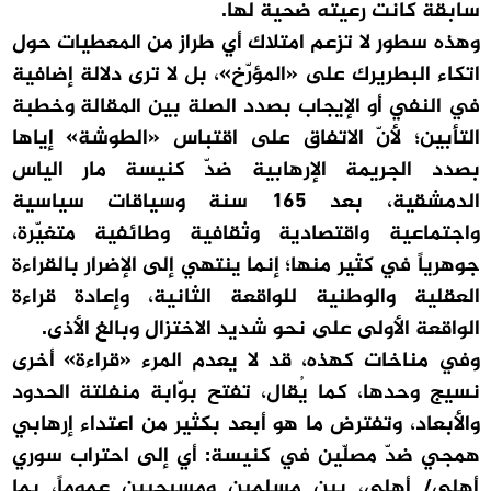
سابقة كانت رعيته ضحية لها.
وهذه سطور لا تزعم امتلاك أي طراز من المعطيات حول
اتكاء البطريرك على «المؤرّخ»، بل لا ترى دلالة إضافية
في النفي أو الإيجاب بصدد الصلة بين المقالة وخطبة
التأبين؛ لأنّ الاتفاق على اقتباس «الطوشة» إياها
بصدد الجريمة الإرهابية ضدّ كنيسة مار الياس
الدمشقية، بعد 165 سنة وسياقات سياسية
واجتماعية واقتصادية وثقافية وطائفية متغيّرة،
جوهرياً في كثير منها؛ إنما ينتهي إلى الإضرار بالقراءة
العقلية والوطنية للواقعة الثانية، وإعادة قراءة
الواقعة الأولى على نحو شديد الاختزال وبالغ الأذى.
وفي مناخات كهذه، قد لا يعدم المرء «قراءة» أخرى
نسيج وحدها، كما يُقال، تفتح بوّابة منفلتة الحدود
والأبعاد، وتفترض ما هو أبعد بكثير من اعتداء إرهابي
همجي ضدّ مصلّين في كنيسة: أي إلى احتراب سوري
أهلي/ أهلي، بين مسلمين ومسيحيين عموماً، بما