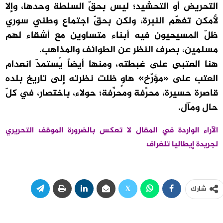
التحريض أو التحشيد؛ ليس بحقّ السلطة وحدها، وإلا
لأمكن تفهّم النبرة، ولكن بحقّ اجتماع وطني سوري
ظلّ المسيحيون فيه أبناء متساوين مع أشقاء لهم
مسلمين، بصرف النظر عن الطوائف والمذاهب.
هنا العتبى على غبطته، ومنها أيضاً يُستمدّ انعدام
العتب على «مؤرّخ» هاوٍ ظلت نظرته إلى تاريخ بلده
قاصرة حسيرة، محرَّفة ومحرِّفة؛ حولاء، باختصار، في كلّ
حال ومآل.
الآراء الواردة في المقال لا تعكس بالضرورة الموقف التحريري
لجريدة إيطاليا تلغراف
شارك