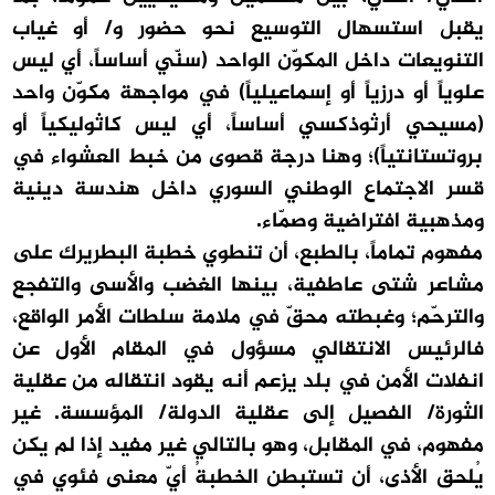
يقبل استسهال التوسيع نحو حضور و/ أو غياب
التنويعات داخل المكوّن الواحد (سنّي أساساً، أي ليس
علوياً أو درزياً أو إسماعيلياً) في مواجهة مكوّن واحد
(مسيحي أرثوذكسي أساساً، أي ليس كاثوليكياً أو
بروتستانتياً)؛ وهنا درجة قصوى من خبط العشواء في
قسر الاجتماع الوطني السوري داخل هندسة دينية
ومذهبية افتراضية وصمّاء.
مفهوم تماماً، بالطبع، أن تنطوي خطبة البطريرك على
مشاعر شتى عاطفية، بينها الغضب والأسى والتفجع
والترحّم؛ وغبطته محقّ في ملامة سلطات الأمر الواقع،
فالرئيس الانتقالي مسؤول في المقام الأول عن
انفلات الأمن في بلد يزعم أنه يقود انتقاله من عقلية
الثورة/ الفصيل إلى عقلية الدولة/ المؤسسة. غير
مفهوم، في المقابل، وهو بالتالي غير مفيد إذا لم يكن
يُلحق الأذى، أن تستبطن الخطبةُ أيّ معنى فئوي في