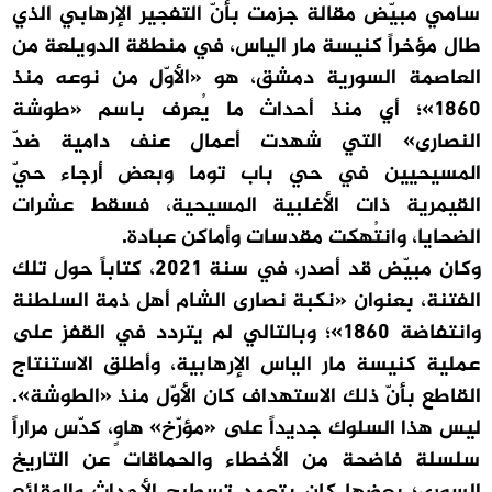
سامي مبيّض مقالة جزمت بأنّ التفجير الإرهابي الذي
طال مؤخراً كنيسة مار الياس، في منطقة الدويلعة من
العاصمة السورية دمشق، هو «الأوّل من نوعه منذ
1860»؛ أي منذ أحداث ما يُعرف باسم «طوشة
النصارى» التي شهدت أعمال عنف دامية ضدّ
المسيحيين في حي باب توما وبعض أرجاء حيّ
القيمرية ذات الأغلبية المسيحية، فسقط عشرات
الضحايا، وانتُهكت مقدسات وأماكن عبادة.
وكان مبيّض قد أصدر، في سنة 2021، كتاباً حول تلك
الفتنة، بعنوان «نكبة نصارى الشام أهل ذمة السلطنة
وانتفاضة 1860»؛ وبالتالي لم يتردد في القفز على
عملية كنيسة مار الياس الإرهابية، وأطلق الاستنتاج
القاطع بأنّ ذلك الاستهداف كان الأوّل منذ «الطوشة».
ليس هذا السلوك جديداً على «مؤرّخ» هاوٍ، كدّس مراراً
سلسلة فاضحة من الأخطاء والحماقات عن التاريخ