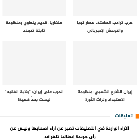
حرب ترامب الصامتة: حصار كوبا
هنغاريا: قديم ينطوي ومنظومة
والتوحش الإمبريالي
ثابتة تتجدد
إيران الشارع الشعبي: منظومة
الحرب على إيران: “ولاية الفقيه”
الاستبداد وتراث الثورة
ليست بعدُ ضحية!
تعليقات
الآراء الواردة في التعليقات تعبر عن آراء اصحابها وليس عن
رأي جريدة إيطاليا تلغراف.