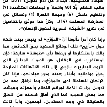
العبادة المسيحية، ابتداءً من آذار (مارس) 2011: من
جانب النظام أوّلاً (40 واقعة) والجماعات المتشددة (7)
وتنظيم داعش (6) وجبهة النصرة (1) وفصائل في
المعارضة المسلحة (14)… وكلّ هذا موثق بالتفاصيل
في تقرير «الشبكة السورية لحقوق الإنسان».
وإذا كان أمراً مألوفاً أنّ «المؤرّخ» لم ينبس ببنت شفة
حول «تأريخ» تلك الوقائع العنفية بحقّ الكنائس، فما
بالك باستنكارها أو ربطها بأي «طوشة» سابقة؛ فإنّ
المستغرب، في المقابل، هو الصمت المطبق الذي
التزمه البطريرك يازجي إزاء تلك الانتهاكات الصارخة
بحقّ مواطنيه وأبناء رعيته ودور عبادتهم. فإذا كان
الارتهان للسلطة لدى «المؤرّخ»، وما ترافق معه من
تدوين براءات الذمة لجرائم النظام وأجهزته وجيشه،
هما بعض السبب؛ فما الذي أعاق غبطته عن النطق
بالحقيقة في وجه المعتدين، أجمعين، وأياً كانت