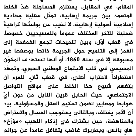
المقام، في المقابل، يستلزم المساجلة ضدّ الخلط
المتعمد بين جريمة إرهابية، تمثّل عقلية جهادية
إسلامية أصولية إرهابية، لا تغيب عن بواعثها كراهيةٌ
ضمنية للآخر المختلف عموماً وللمسيحيين خصوصاً،
في قطب أوّل؛ وبين تلميحات تجمع الغمغمة إلى
الغمز إلى التلميح حول الجريمة ذاتها بوصفها غير
مسبوقة إلا في سنة 1860، أو أنها تستهدف المكوّن
المسيحي في قلب الاجتماع الوطني السوري، وتمهّد
استطراداً لاحتراب أهلي، في قطب ثانٍ. للمرء أن
يتفهم شيوع هذا الخلط على مواقع التواصل
الاجتماعي، حيث الحابل قرين النابل من دون أيّ
ضوابط ومعايير تضمن تحكيم العقل والمسؤولية. بيد
أنّ الأمر يختلف، وبالتالي يستوجب السجال والاعتراض
والمناهضة، حين يشترك في إذكاء اللهيب «مؤرّخ»
هاوٍ بائس، وبطريرك غاضب يتغافل عامداً عن جرائم