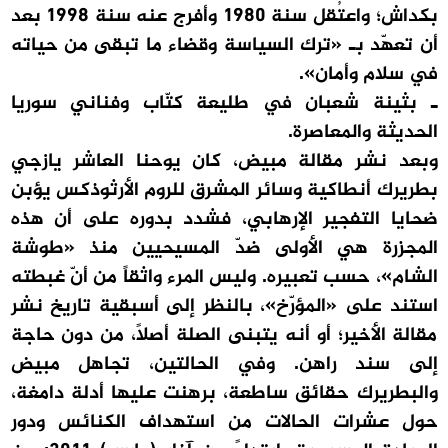
بكداش؛ واعتُقل سنة 1980 وأفرج عنه سنة 1998 بعد
أن تعهّد بـ «ترك السياسة وقضاء ما تبقى من حياته
في سلام وأمان».
ـ بثينة شعبان في طليعة كتّاب وفناني سوريا
الحديثة والمعاصرة.
وبعد نشر مقالة مبيض، كان يوحنا العاشر يازجي
بطريرك أنطاكية وسائر المشرق للروم الأرثوذكس يؤبن
ضحايا التفجير الإرهابي، فشدد بدوره على أن هذه
المجزرة هي الأولى ضدّ المسيحيين منذ «طوشة
الشام»، حسب تعبيره. وليس المرء واثقاً من أنّ غبطته
استند على «المؤرّخ»، بالنظر إلى أسبقية تاريخ نشر
مقالة الأخير؛ أو أنه يتبنى الصلة أصلاً، من دون حاجة
إلى سند راهن. وفي الحالتين، تجاهل مبيض
والبطريرك حقائق ساطعة، برهنت عليها أدلة دامغة،
حول عشرات الحالات من استهداف الكنائس ودور