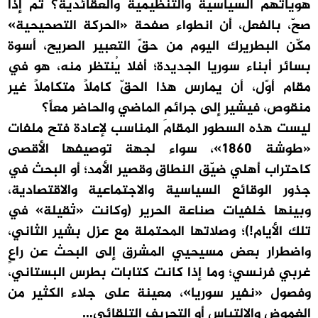
هوياتهم السياسية والتنظيمية والعقائدية؟ ثمّ إذا
صحّ، بالفعل، أن انطواء صفحة «الحركة التصحيحية»
مكّن البطريرك اليوم من حقّ التعبير الصريح، أسوة
بسائر أبناء سوريا الجديدة؛ أفلا يُنتظر منه، هو في
مقام أوّل، أن يمارس هذا الحقّ كاملاً متكاملاً غير
منقوص، فيشير إلى جرائم الماضي والحاضر معاً؟
ليست هذه السطور المقامَ المناسب لإعادة فتح ملفات
«طوشة 1860»، سواء لجهة توصيفها الأقصى
كاحتراب أهلي ضيّق النطاق وقصير الأمد؛ أو البحث في
جذور الوقائع السياسية والاجتماعية والاقتصادية،
وبينها خلفيات صناعة الحرير (وكانت «ثقيلة» في
تلك الأيام!)؛ وصلاتها المحتملة مع عزل بشير الثاني،
واضطرار بعض مسيحيي المشرق إلى البحث عن راعٍ
غربي فرنسي؛ وما إذا كانت كتابات بطرس البستاني،
وفصول «نفير سوريا»، معينة على جلاء الكثير من
الغموض والالتباس أو التحريف التلقائي…