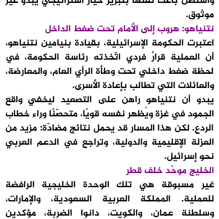
واشنطن باعت ثقتها بتبرير خيار استراتيجي يبدو غير
موثوق.
نتنياهو: هروب إلى الأمام تحت ضغط الداخل
اعتبرت الحكومة الإسرائيلية، بقيادة بنيامين نتنياهو،
أن العملية قرارٌ فردي اتّخذته رئاسة الحكومة، في
لحظة ضغط داخلي تحت وطأة الرأي العام، والمعارضة،
والعائلات التي تطالب بإعادة الأسرى.
يبدو أن نتنياهو راهن على التصعيد ليخفي واقع
الجمود في غزة ويُظهر نفسه قويًا، متحصّنًا وراء خطاب
الردع. لكن هذا المسار قد يحمل نتائج مضادّة: مزيد من
العزلة الإقليمية والدولية، وتراجع في الدعم العربي
نحو إسرائيل.
الخليج موحّد خلف قطر
غير مسبوقة هي تلك الوحدة الخليجية الرافضة
للعملية. المملكة العربية السعودية، والإمارات،
وسلطنة عمان، والكويت، دانوا الضربة، مؤكدين