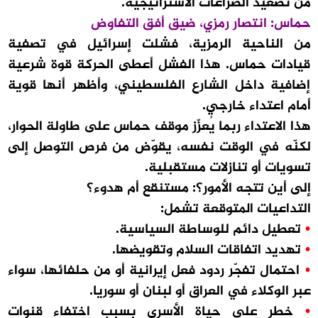
من تصعيد الصراعات الاستراتيجية.
حماس: انتصار رمزي، ضيق أفق التفاوض
من الناحية الرمزية، فشلت إسرائيل في تصفية
قيادات حماس. هذا الفشل أعطى الحركة قوة شرعية
إضافية داخل الشارع الفلسطيني، وأظهر أنها قوية
أمام اعتداء خارجي.
هذا الاعتداء ربما يُعزّز موقف حماس على طاولة الحوار،
لكنّه في الوقت نفسه، يقوّض من فرص التوصل إلى
تسويات أو تنازلات مستقبلية.
إلى أين تتجه الأمور؟: مستنقع أم هدوء؟
التداعيات المتوقعة تشمل:
•
تعطيل دائم للوساطة السياسية.
•
تهديد اتفاقات السلام وتقويضها.
•
احتمال تفجّر ردود فعل إيرانية أو من حلفائها، سواء
عبر الوكلاء في العراق أو لبنان أو سوريا.
•
خطر على حياة الأسرى بسبب اختفاء قنوات