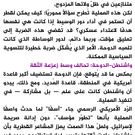
متنازعين في ظلّ ولائها المزدوج.
لكن هذه العملية تُطرح سؤالاً محوريًا: كيف يمكن لقطر
أن تستمر في أداء دور الوسيط إذا كانت هي نفسها
هدفًا لاعتداء عسكري؟ قد تُفضي هذه الضربة إلى
تعليق مؤقت، وربما دائم، لدور الوساطة الذي كانت
تلعبه الدوحة. الأمر الذي يُشكّل ضربة خطيرة للتسوية
السياسية الممكنة.
واشنطن–الدوحة: تحالف وسط زعزعة الثقة
بعكس ما قد يُتوقع، فإن الدوحة تستضيف أكبر قاعدة
أمريكية في المنطقة، قاعدة العُديد. ومع ذلك، يبدو
أن واشنطن كانت على علم — بل مشاركة — في
تنفيذ العملية.
الرّد الأمريكي الرسمي جاء “أسفًا” لما حدث واصفًا
العملية بأنها “تطوّر مؤسف”، دون إدانة صريحة
لإسرائيل. ولعلّ هذا الصمت يعزز المشاعر القطرية بأن