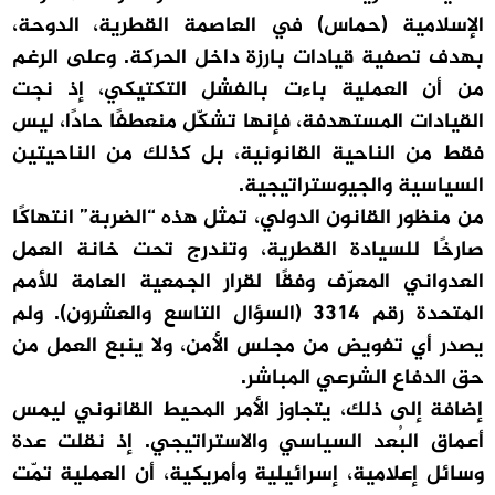
الإسلامية (حماس) في العاصمة القطرية، الدوحة،
بهدف تصفية قيادات بارزة داخل الحركة. وعلى الرغم
من أن العملية باءت بالفشل التكتيكي، إذ نجت
القيادات المستهدفة، فإنها تشكّل منعطفًا حادًا، ليس
فقط من الناحية القانونية، بل كذلك من الناحيتين
السياسية والجيوستراتيجية.
من منظور القانون الدولي، تمثل هذه “الضربة” انتهاكًا
صارخًا للسيادة القطرية، وتندرج تحت خانة العمل
العدواني المعرّف وفقًا لقرار الجمعية العامة للأمم
المتحدة رقم 3314 (السؤال التاسع والعشرون). ولم
يصدر أي تفويض من مجلس الأمن، ولا ينبع العمل من
حق الدفاع الشرعي المباشر.
إضافة إلى ذلك، يتجاوز الأمر المحيط القانوني ليمس
أعماق البُعد السياسي والاستراتيجي. إذ نقلت عدة
وسائل إعلامية، إسرائيلية وأمريكية، أن العملية تمّت