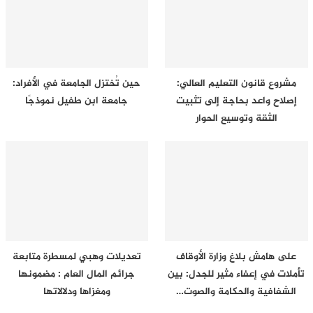
مشروع قانون التعليم العالي:
حين تُختزل الجامعة في الأفراد:
إصلاح واعد بحاجة إلى تثبيت
جامعة ابن طفيل نموذجًا
الثقة وتوسيع الحوار
على هامش بلاغ وزارة الأوقاف
تعديلات وهبي لمسطرة متابعة
تأملات في إعفاء مثير للجدل: بين
جرائم المال العام : مضمونها
الشفافية والحكامة والصوت…
ومغزاها ودلالاتها