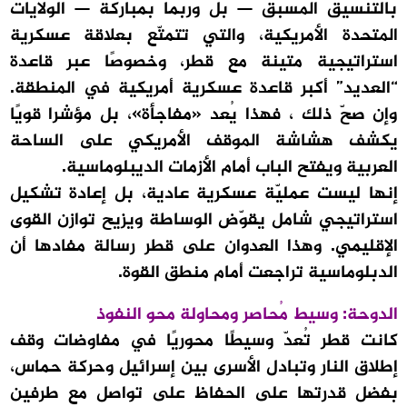
بالتنسيق المسبق — بل وربما بمباركة — الولايات
المتحدة الأمريكية، والتي تتمتّع بعلاقة عسكرية
استراتيجية متينة مع قطر، وخصوصًا عبر قاعدة
“العديد” أكبر قاعدة عسكرية أمريكية في المنطقة.
وإن صحّ ذلك ، فهذا يُعد «مفاجأة»، بل مؤشرا قويًا
يكشف هشاشة الموقف الأمريكي على الساحة
العربية ويفتح الباب أمام الأزمات الديبلوماسية.
إنها ليست عمليّة عسكرية عادية، بل إعادة تشكيل
استراتيجي شامل يقوّض الوساطة ويزيح توازن القوى
الإقليمي. وهذا العدوان على قطر رسالة مفادها أن
الدبلوماسية تراجعت أمام منطق القوة.
الدوحة: وسيط مُحاصر ومحاولة محو النفوذ
كانت قطر تُعدّ وسيطًا محوريًا في مفاوضات وقف
إطلاق النار وتبادل الأسرى بين إسرائيل وحركة حماس،
بفضل قدرتها على الحفاظ على تواصل مع طرفين