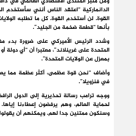
ومن منبر المنتدى الاقتصادي العالمي في داف
الدانماركية “اعتقد الناس أنني سأستخدم القو
القوة. لن أستخدم القوة. كل ما تطلبه الولايا
بأنها “قطعة ضخمة من الجليد”.
وشدد الرئيس الأميركي على ضرورة بدء مف
المتحدة على غرينلاند”، معتبرا أن “أي دولة 
بمعزل عن الولايات المتحدة”.
وأضاف “نحن قوة عظمى، أكثر عظمة مما يعتق
في فنزويلا”.
ووجه ترامب رسالة تحذيرية إلى الدول الراف
لحماية العالم، وهم يرفضون إعطاءنا إياها. 
وسنكون ممتنين جدا لهم. ويمكنهم أن يقولوا: 