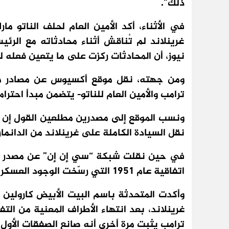
ذلك”.
في الأثناء، أكد الأمين العام لحلف الناتو ما
غرينلاند لم تُناقش أثناء محادثاته مع ال
نيوز، أن المحادثات ركزت على ما يتعين فعله
ومن جهته، نقل موقع أكسيوس عن مصادر مطلع
ترامب والأمين العام للناتو- يتضمن مبدأ احترام
ونسب الموقع إلى مصدرين مطلعين القول إن اق
نقل السيادة الكاملة على غرينلاند من الدانمار
في حين نقلت شبكة “سي إن إن” عن مصدر مطل
اتفاقية عام 1951 التي رسّخت الوجود العسكري الأميركي في جزيرة غرينلاند.
وأكدت المتحدثة باسم البيت الأبيض كارولين ل
غرينلاند، بعد انتهاء الأطراف المعنية من ا
ترامب يثبت مرة أخرى أنه صانع الصفقات الأول”