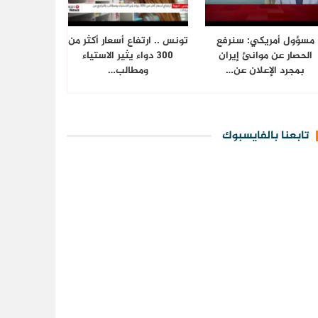
مسؤول أمريكي: سنرفع
تونس .. ارتفاع أسعار أكثر من
الحصار عن موانئ إيران
300 دواء يثير الاستياء
بمجرد الإعلان عن…
ومطالب…
تابعنا بالفايسبوك