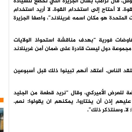
وس، قال ترامب بشأن الجزيرة التي تخضع للسيادة
ة. لا أحتاج إلى استخدام القوة. لا أريد استخدام
ت المتحدة هو مكان اسمه غرينلاند”، واصفا الجزيرة
اوضات فورية “بهدف مناقشة استحواذ الولايات
أو مجموعة دول ليست قادرة على ضمان أمن غرينلاند
د الناس. أعتقد أنهم تبينوا ذلك قبل أسبوعين
ضة للعرض الأميركي، وقال “نريد قطعة من الجليد
عليهم إذن أن يختاروا. يمكنهم ان يقولوا: نعم.
لا. وسنتذكر ذلك”.