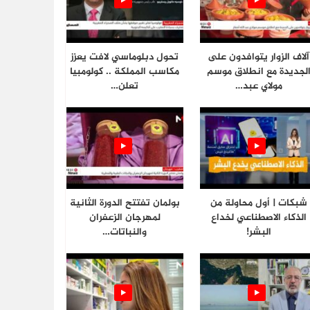
آلاف الزوار يتوافدون على
تحول دبلوماسي لافت يعزز
لجديدة مع انطلاق موسم
مكاسب المملكة .. كولومبيا
مولاي عبد…
تعلن…
شبكات | أول محاولة من
بولمان تفتتح الدورة الثانية
الذكاء الاصطناعي لخداع
لمهرجان الزعفران
البشر!
والنباتات…