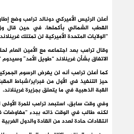
أعلن الرئيس الأميركي دونالد ترامب وضع إطار
القطب الشمالي بأكملها، في حين قال وزي
“الولايات المتحدة الأميركية لن تمتلك غرينلاند،
وقال ترامب بعد اجتماعه مع الأمين العام لحل
الاتفاق بشأن غرينلاند “طويل الأمد” وسيدوم “إ
كما أعلن ترامب أنه لن يفرض الرسوم الجمركي
حيز التنفيذ في الأول من فبراير/شباط المقب
القبة الذهبية في ما يتعلق بجزيرة غرينلاند.
وفي وقت سابق، استبعد ترامب للمرة الأولى ا
لكنه طالب في الوقت ذاته ببدء “مفاوضات فور
انتقادات حادة لعدد من القادة والدول الغربية