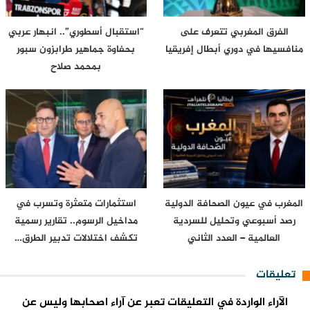
الفرق المغربي تتعرف على
“استقبال أسطوري”.. انبهار عربي
منافسيها في دوري أبطال إفريقيا
بحفاوة جماهير طرابزون سبور
بمحمد صلاح
المغرب في عيون الصحافة الدولية
استثمارات متعثرة وتسرب في
رصد أسبوعي وتحليل للسردية
مداخيل الرسوم.. تقارير رسمية
العالمية – العدد الثاني
تكشف اختلالات تدبير الطرق…
تعليقات
الآراء الواردة في التعليقات تعبر عن آراء اصحابها وليس عن