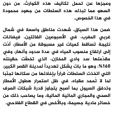
وعجزها عن تحمل تكاليف هذه الكوارث، من دون
السهو عما تبذله هذه السلطات من جهود محمودة
في هذا الخصوص.
ضمن هذا السياق، شهدت مناطق واسعة في شمال
غربي المغرب، في الأسبوعين الفائتين، فيضانات
نتيجة تساقط كميات غير مسبوقة من الأمطار، أدّت
إلى ارتفاع منسوب المياه في عدة سدود وأنهار، وفي
مقدّمتها سد وادي المخازن، الذي تخطّت حقينتُه
160%، وهو ما بات يشكل تهديداً لمدينة القصر الكبير،
التي اتخذت السلطاتُ قراراً بإخلائها من سكانها تجنّبا
لما لا تُحمد عقباه، في ظل استمرار هطول الأمطار
وتدفق السيول بما أصبح يتجاوز قدرة شبكات الصرف
الصحي والمجاري المائية الحالية، وما يصاحب ذلك من
خسائر مادية جسيمة، وبالأخص في القطاع الفلاحي.