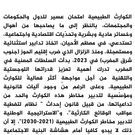
الكوارث الطبيعية امتحان عسير للدول والحكومات
والمجتمعات، بالنظر إلى ما يصاحبها من أهوال
وخسائر مادية وبشرية وتحدّيات اقتصادية واجتماعية،
تستدعي، في معظم الأحيان، اتخاذ تدابير استثنائية
ومستعجلة. ومنذ الزلزال الذي ضرب إقليم الحوز (جنوب
شرق المغرب) في 2023، بدأت السلطات المعنية في
المغرب تدرك أهمية تعزيز قدراتها اللوجستية
والتقنية من أجل مواجهةٍ أكثر فعاليةً للكوارث
الطبيعية. وعلى الرغم من وجود آليات قانونية
ومؤسّسية لتدبير مخاطر هذه الكوارث والحد من
تداعياتها، من قبيل قانون إحداث ” نظام لتغطية
عواقب الوقائع الكارثية”، و”الاستراتيجية الوطنية
لتدبير مخاطر الكوارث الطبيعية (2021-2030)”، إلا أن
ذلك لا يبدو كافيا أمام هشاشة البنية الاجتماعية