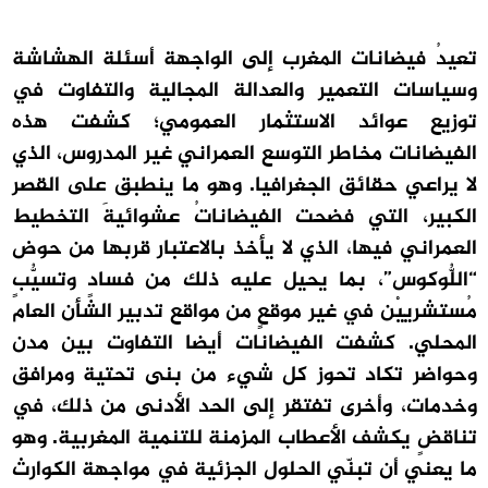
تعيدُ فيضانات المغرب إلى الواجهة أسئلة الهشاشة
وسياسات التعمير والعدالة المجالية والتفاوت في
توزيع عوائد الاستثمار العمومي؛ كشفت هذه
الفيضانات مخاطر التوسع العمراني غير المدروس، الذي
لا يراعي حقائق الجغرافيا. وهو ما ينطبق على القصر
الكبير، التي فضحت الفيضاناتُ عشوائيةَ التخطيط
العمراني فيها، الذي لا يأخذ بالاعتبار قربها من حوض
“اللُّوكوس”، بما يحيل عليه ذلك من فسادٍ وتسيُّبٍ
مُستشرييْن في غير موقعٍ من مواقع تدبير الشأن العام
المحلي. كشفت الفيضانات أيضا التفاوت بين مدن
وحواضر تكاد تحوز كل شيء من بنى تحتية ومرافق
وخدمات، وأخرى تفتقر إلى الحد الأدنى من ذلك، في
تناقضٍ يكشف الأعطاب المزمنة للتنمية المغربية. وهو
ما يعني أن تبنّي الحلول الجزئية في مواجهة الكوارث