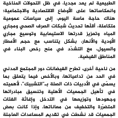
الطبيعية لم يعد مجديا، في ظل التحولات المناخية
وانعكاساتها على الأوضاع الاقتصادية والاجتماعية؛
هناك حاجة ماسة اليوم، إلى سياسات عمومية
متكاملة، أقلّها تحديث شبكات الصرف الصحي ومجاري
المياه وتعزيز قدرتها الاستيعابية وتوسيع مجاري
الأودية والأنهار، بشكل يتناسب مع حجم الأمطار
والسيول، مع التشدّد في منح رخص البناء في
المناطق الفيضية.
من ناحية أخرى، تطرح الفيضانات دور المجتمع المدني
في الحد من تداعياتها، وبالأخص فيما يتعلق بما
يسمّى في الأدبيات ذات الصلة بـ”التشبيك”، لأهميته
في تأهيل الجمعيات الأهلية وتنسيق مبادراتها
وجهودها وتوزيعها في التدخل وإغاثة الفئات
المتضرّرة والتخفيف من معاناتها. وإذا كانت بعض
الجمعيات قد نشطت في تقديم المساعدات العاجلة