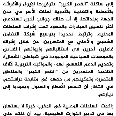
إلى ساكنة “القصر الكبير”، بتوفيرها الإيواء والأفرشة
والأغطية والتغذية والأدوية لمئات الأسر في مدن
الجهة وبلداتها، إلا أن هناك جوانب أخرى تستدعي
أكثر تنسيق المبادرات والجهود تحت إشراف السلطات
المعنية، وترتبط تحديدا بتوسيع شبكة التضامن
الشعبي والأهلي مع المتضررين، من خلال إشراك
فاعلين آخرين في استقبالهم وإيوائِهم (الفنادق
والمجمعات السياحية الموجودة في شواطئ الشمال)،
وتقديم الدعم النفسي لهم، والمواكبة التربوية لآلاف
التلاميذ المنحدرين من “القصر الكبير” والمناطق
المتضررة، وتمكينهم من حقهم في متابعة دراستهم،
في انتظار أن تنحسر الأمطار والسيول ويعودوا إلى
ديارهم.
راكمت السلطات المعنية في المغرب خبرة لا يستهان
بها في تدبير الكوارث الطبيعية. بيد أن ذلك، على