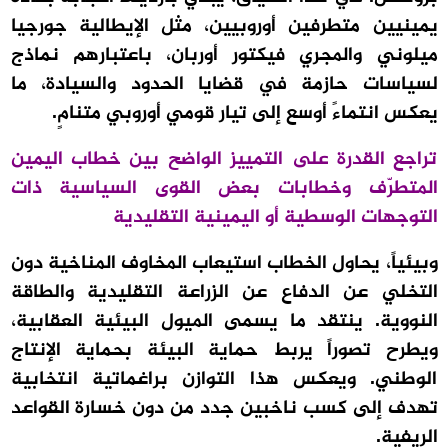
يمينيين متطرفين أوروبيين، مثل الإيطالية جورجيا
ميلوني والمجري فيكتور أوربان، باعتبارهم نماذج
لسياسات حازمة في قضايا الحدود والسيادة، ما
يعكس انتماءً أوسع إلى تيار قومي أوروبي متنامٍ.
تراجع القدرة على التمييز الواضح بين خطاب اليمين
المتطرّف وخطابات بعض القوى السياسية ذات
التوجهات الوسطية أو اليمينية التقليدية
وبيئياً، يحاول الخطاب استيعاب المخاوف المناخية دون
التخلي عن الدفاع عن الزراعة التقليدية والطاقة
النووية. ينتقد ما يسمى الميول البيئية العقابية،
ويطرح تصوراً يربط حماية البيئة بحماية الإنتاج
الوطني. ويعكس هذا التوازن براغماتية انتخابية
تهدف إلى كسب ناخبين جدد من دون خسارة القواعد
الريفية.