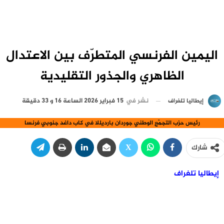
اليمين الفرنسي المتطرّف بين الاعتدال
الظاهري والجذور التقليدية
نشر في
15 فبراير 2026 الساعة 16 و 33 دقيقة
إيطاليا تلغراف
رئيس حزب التجمّع الوطني جوردان بارديللا في كاب داغد جنوبي فرنسا
شارك
إيطاليا تلغراف