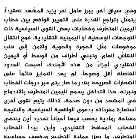
وفي سياق آخر، يبرز عامل آخر يزيد المشهد تعقيداً،
يتمثل بتراجع القدرة على التمييز الواضح بين خطاب
اليمين المتطرّف وخطابات بعض القوى السياسية ذات
التوجهات الوسطية او اليمينية التقليدية. فمع انتقال
موضوعات مثل الهجرة والهوية والأمن إلى قلب
النقاش العام، وتبنّي أطراف من الوسط أو اليمين
التقليدي أجزاءً من هذه الأجندة، أصبحت الحدود
الفاصلة أقل وضوحاً. لم يعد التمايز قائماً على
الشعارات الصريحة بقدر ما صار يتم عبر درجات الخطاب
ونبرته. هذا التداخل يسمح لليمين المتطرّف بالاندماج
في المشهد من دون صدمة، كذلك يتيح لقوى أخرى
استعارة مفرداته بدعوى الواقعية السياسية. والنتيجة
مساحة رمادية يصعب فيها أحياناً تحديد أين ينتهي
الخطاب المحافظ التقليدي، وأين يبدأ الخطاب
المتطرّف، ما يعزّز عملية التطبيع ويضعف حساسية