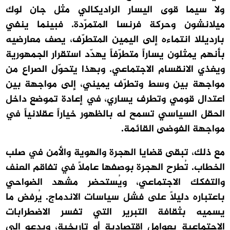
ولا سيما قوى اليسار الراديكالي مثل جان لوك
ميلانشون وحركة فرنسا المتمرّدة. فبينما ينفي
بارديللا انتماءه إلى اليمين المتطرّف، يصف معارضيه
بأنهم يمثلون يساراً متطرّفاً يهدّد استقرار الجمهورية
ويغذي الانقسام الاجتماعي. وبهذا يتحوّل الصراع من
مواجهة بين وسط وتطرّف يميني، إلى مواجهة بين
اعتدال قومي وتطرف يساري، في إعادة تموضع داخل
الحقل السياسي تسمح له بالظهور خياراً عقلانياً في
مواجهة الفوضى القائمة.
مع ذلك، تبقى قضايا الهجرة والهوية والأمن في صلب
الخطاب. تُطرح الهجرة بوصفها عاملاً في تفاقم العنف
والتفكك الاجتماعي، ويُستحضر مشهد الضواحي
باعتباره دليلاً على فشل سياسات الاندماج. يُرفض ما
يسميه بثقافة التبرير التي تفسر الاضطرابات
الاجتماعية بعوامل اقتصادية أو تاريخية، ويدعو إلى