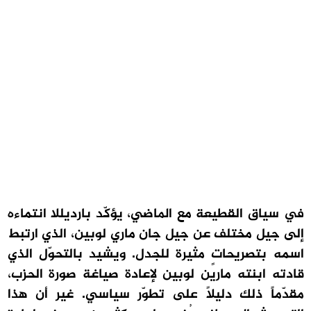
في سياق القطيعة مع الماضي، يؤكّد بارديللا انتماءه
إلى جيل مختلف عن جيل جان ماري لوبين، الذي ارتبط
اسمه بتصريحاتٍ مثيرة للجدل. ويشيد بالتحوّل الذي
قادته ابنته مارين لوبين لإعادة صياغة صورة الحزب،
مقدّماً ذلك دليلاً على تطوّر سياسي. غير أن هذا