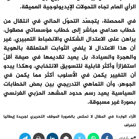
الرأي العام تجاه التحولات الإيديولوجية العميقة.
في المحصلة، يتجسّد التحوّل الحالي في انتقال من
خطاب صدامي مباشر إلى خطاب مؤسساتي مصقول،
يراهن على الاعتدال الشكلي والانضباط التعبيري. غير
أن هذا الاعتدال لا يلغي الثوابت المتعلقة بالهوية
والهجرة والسيادة، بل يعيد تقديمها في صيغة أقلّ
استفزازاً وأكثر قابلية للتسويق الانتخابي. وهكذا يبدو
أن التغيير يكمن في الأسلوب أكثر مما يكمن في
الجوهر، وأن التماهي التدريجي بين بعض الخطابات
السياسية يعيد رسم حدود المشهد الحزبي الفرنسي
بصورة غير مسبوقة.
الآراء الواردة في المقال لا تعكس بالضرورة الموقف التحريري لجريدة إيطاليا
تلغراف
شارك