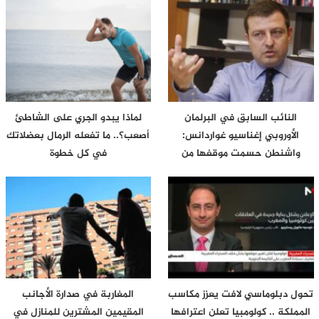
النائب السابق في البرلمان
لماذا يبدو الجري على الشاطئ
الأوروبي إغناسيو غواردانس:
أصعب؟.. ما تفعله الرمال بعضلاتك
واشنطن حسمت موقفها من
في كل خطوة
سبتة…
تحول دبلوماسي لافت يعزز مكاسب
المغاربة في صدارة الأجانب
المملكة .. كولومبيا تعلن اعترافها
المقيمين المشترين للمنازل في