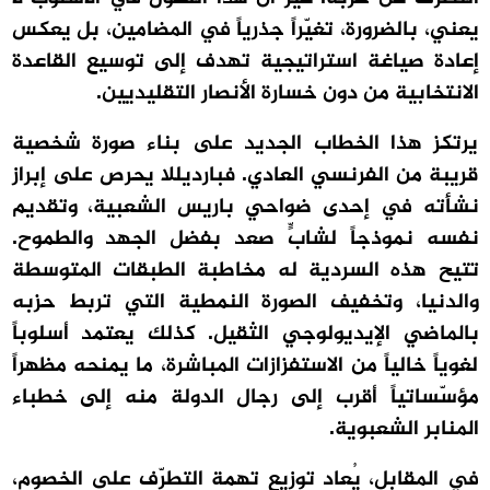
يعني، بالضرورة، تغيّراً جذرياً في المضامين، بل يعكس
إعادة صياغة استراتيجية تهدف إلى توسيع القاعدة
الانتخابية من دون خسارة الأنصار التقليديين.
يرتكز هذا الخطاب الجديد على بناء صورة شخصية
قريبة من الفرنسي العادي. فبارديللا يحرص على إبراز
نشأته في إحدى ضواحي باريس الشعبية، وتقديم
نفسه نموذجاً لشابٍّ صعد بفضل الجهد والطموح.
تتيح هذه السردية له مخاطبة الطبقات المتوسطة
والدنيا، وتخفيف الصورة النمطية التي تربط حزبه
بالماضي الإيديولوجي الثقيل. كذلك يعتمد أسلوباً
لغوياً خالياً من الاستفزازات المباشرة، ما يمنحه مظهراً
مؤسّساتياً أقرب إلى رجال الدولة منه إلى خطباء
المنابر الشعبوية.
في المقابل، يُعاد توزيع تهمة التطرّف على الخصوم،