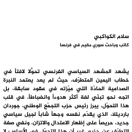
سلام الكواكبي
كاتب وباحث سوري مقيم في فرنسا
يشهد المشهد السياسي الفرنسي تحوّلاً لافتاً في
خطاب اليمين المتطرّف، حيث لم يعد يعتمد النبرة
الصدامية الحادّة التي ميّزته في عقود سابقة، بل
اتجه نحو تبنّي لغة أكثر هدوءاً وانضباطاً. في قلب
هذا التحوّل، يبرز رئيس حزب التجمّع الوطني، جوردان
بارديللا، الذي يقدّم نفسه وجهاً شاباً لجيل سياسي
جديد، حريصاً على إظهار الاعتدال والاتزان، ونفي صفة
التطرّف عن حزبه. غير أن هذا التحوّل في الأسلوب لا