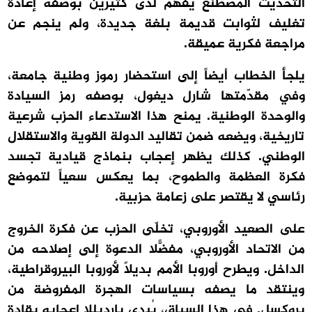
التحديث المصطنع يُفهم لدى كثيرين بوصفه إعادة
تغليف لثوابت قديمة بلغة جديدة، ولم ينجم عن
مراجعة فكرية عميقة.
يلجأ الخطاب أيضاً إلى استحضار رموز وطنية جامعة،
وفي مقدّمتها شارل ديغول، بوصفه رمز السيادة
والوحدة الوطنية. يمنح هذا الاستدعاء الحزب شرعية
تاريخية، ويضعه ضمن تقاليد الدولة القوية والاستقلال
الوطني. كذلك يظهر إعجاب بنماذج قيادية تجسد
فكرة العظمة والطموح، بما يعكس سعياً لتموضع
رئاسي لا يقتصر على زعامة حزبية.
على الصعيد الأوروبي، تخلّى الحزب عن فكرة الخروج
من الاتحاد الأوروبي، مفضّلاً الدعوة إلى إصلاحه من
الداخل. ويطرح أوروبا الأمم بديلاً لأوروبا البيروقراطية،
وينتقد ما يصفه بسياسات الهجرة المفروضة من
بروكسل. في هذا السياق، يُبدي بارديللا اعجابه بقادة