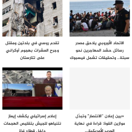
الاتحاد الأوروبي يلاحق مصدر
تقدم روسي في بلدتين ومقتل
رسائل حشد المهاجرين نحو
وجرح العشرات بهجوم أوكراني
سبتة.. وتحقيقات تشمل فيسبوك
على تتارستان
وتيك…
«بين إعلان “الانتصار” وتبدّل
إعلام إسرائيلي يكشف إيعاز
موازين القوة: قراءة في نهاية
نتنياهو للجيش بتقليص الهجمات
الحرب الأمريكية…
داخل قطاع غزة