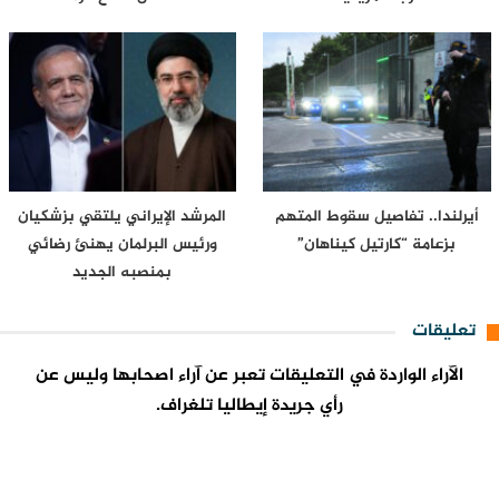
أيرلندا.. تفاصيل سقوط المتهم
المرشد الإيراني يلتقي بزشكيان
بزعامة “كارتيل كيناهان”
ورئيس البرلمان يهنئ رضائي
بمنصبه الجديد
تعليقات
الآراء الواردة في التعليقات تعبر عن آراء اصحابها وليس عن
رأي جريدة إيطاليا تلغراف.