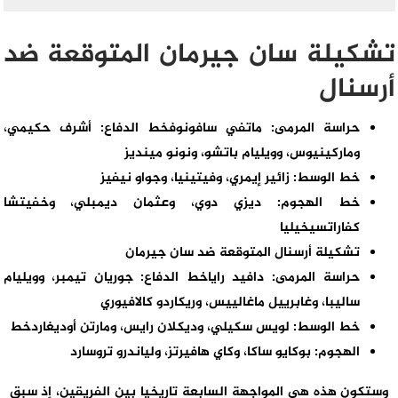
تشكيلة سان جيرمان المتوقعة ضد
أرسنال
حراسة المرمى: ماتفي سافونوفخط الدفاع: أشرف حكيمي،
وماركينيوس، وويليام باتشو، ونونو مينديز
خط الوسط: زائير إيمري، وفيتينيا، وجواو نيفيز
خط الهجوم: ديزي دوي، وعثمان ديمبلي، وخفيتشا
كفاراتسيخيليا
تشكيلة أرسنال المتوقعة ضد سان جيرمان
حراسة المرمى: دافيد راياخط الدفاع: جوريان تيمبر، وويليام
ساليبا، وغابرييل ماغالييس، وريكاردو كالافيوري
خط الوسط: لويس سكيلي، وديكلان رايس، ومارتن أوديغاردخط
الهجوم: بوكايو ساكا، وكاي هافيرتز، ولياندرو تروسارد
وستكون هذه هي المواجهة السابعة تاريخيا بين الفريقين، إذ سبق