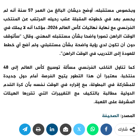
وبخصوص مستقبله، أوضح ديشان البالغ من العمر 57 سنة أنه لم
يحسم بعد في خطوته المقبلة عقب رحيله المرتقب عن المنتخب
الفرنسي مع نهاية نهائيات كأس العالم 2026، مؤكدا أنه لا يملك في
الوقت الراهن تصورا واضحا بشأن مستقبله المهني. وقال: “سأتوقف
دون أن تكون لدي رؤية واضحة بشأن مستقبلي، ولم أضع أي خطط
للعودة إلى التدريب في الوقت الراهن”.
كما تناول الناخب الفرنسي مسألة توسيع كأس العالم إلى 48
منتخبا، معتبرا أن هذا التطور يتيح الفرصة أمام دول جديدة
للمشاركة في البطولة، مع إقراره في الوقت نفسه بأن كرة القدم
الدولية مطالبة بالتكيف مع التغييرات التي تقررها الهيئات
المشرفة على اللعبة.
المصدر:
الصحيفة
شارك