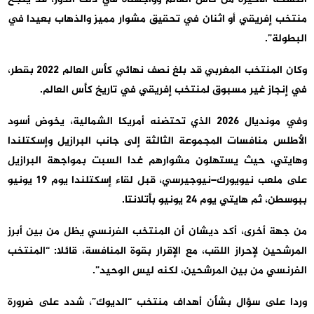
منتخب إفريقي أو اثنان في تحقيق مشوار مميز والذهاب بعيدا في
البطولة”.
وكان المنتخب المغربي قد بلغ نصف نهائي كأس العالم 2022 بقطر،
في إنجاز غير مسبوق لمنتخب إفريقي في تاريخ كأس العالم.
وفي مونديال 2026 الذي تحتضنه أمريكا الشمالية، يخوض أسود
الأطلس منافسات المجموعة الثالثة إلى جانب البرازيل وإسكتلندا
وهايتي، حيث يستهلون مشوارهم غدا السبت بمواجهة البرازيل
على ملعب نيويورك–نيوجيرسي، قبل لقاء إسكتلندا يوم 19 يونيو
ببوسطن، ثم هايتي يوم 24 يونيو بأتلانتا.
من جهة أخرى، أكد ديشان أن المنتخب الفرنسي يظل من بين أبرز
المرشحين لإحراز اللقب، مع الإقرار بقوة المنافسة، قائلا: “المنتخب
الفرنسي من بين المرشحين، لكنه ليس الوحيد”.
وردا على سؤال بشأن أهداف منتخب “الديوك”، شدد على ضرورة