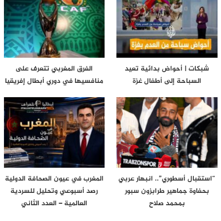
شبكات | أحواض بدائية تعيد
الفرق المغربي تتعرف على
السباحة إلى أطفال غزة
منافسيها في دوري أبطال إفريقيا
“استقبال أسطوري”.. انبهار عربي
المغرب في عيون الصحافة الدولية
بحفاوة جماهير طرابزون سبور
رصد أسبوعي وتحليل للسردية
بمحمد صلاح
العالمية – العدد الثاني