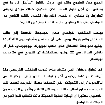
الجمع بين الطموح والتواضع، مردفا بالقول “سأبذل كل ما في
وسعي من أجل بلوغ القمة، لكن ستكون هناك مراحل ينبغي
تجاوزها. ولا ينبغي أن ننسى ذلك، وأن نتحلى بالقدر الكافي من
التواضع، وهو ما لا يتعارض مع امتلاك طموح كبير للغاية”.
ويلعب المنتخب الفرنسي ضمن المجموعة التاسعة إلى جانب
السنغال والعراق والنرويج، على أن يستهل مشواره يوم الثلاثاء 16
يونيو بمواجهة السنغال على ملعب نيويورك–نيوجيرسي، قبل أن
يلاقي العراق في 22 يونيو بفيلادلفيا، ثم النرويج في 26 يونيو
ببوسطن.
كما تطرق ديشان، الذي يشرف على تدريب المنتخب الفرنسي منذ
أربعة عشر عاما ويخوض آخر بطولة له على رأس الجهاز الفني
لـ”الديوك”، إلى التحولات التي شهدتها مهنة التدريب، لاسيما تلك
المرتبطة بتطور أساليب اللعب ووسائل الإعلام والأجيال الجديدة من
اللاعبين، معتبرا أن الإدارة الفنية الحديثة باتت تتطلب قدرا أكبر من
المواكبة والتواصل.