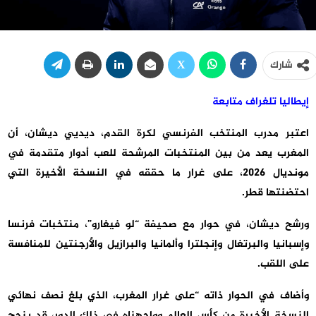
شارك
إيطاليا تلغراف متابعة
اعتبر مدرب المنتخب الفرنسي لكرة القدم، ديديي ديشان، أن
المغرب يعد من بين المنتخبات المرشحة للعب أدوار متقدمة في
مونديال 2026، على غرار ما حققه في النسخة الأخيرة التي
احتضنتها قطر.
ورشح ديشان، في حوار مع صحيفة “لو فيغارو”، منتخبات فرنسا
وإسبانيا والبرتغال وإنجلترا وألمانيا والبرازيل والأرجنتين للمنافسة
على اللقب.
وأضاف في الحوار ذاته “على غرار المغرب، الذي بلغ نصف نهائي
النسخة الأخيرة من كأس العالم وواجهناه في ذلك الدور، قد ينجح