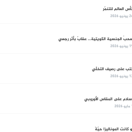
أس العالم للتنمّر
ونيو 2026
حبُ الجنسية الكويتية… عقابٌ بأثر رجعي
ونيو 2026
تب على رصيف التخلّي
ونيو 2026
سلام على المقاس الأوروبي
 2026
و كانت الموناليزا حيّةً