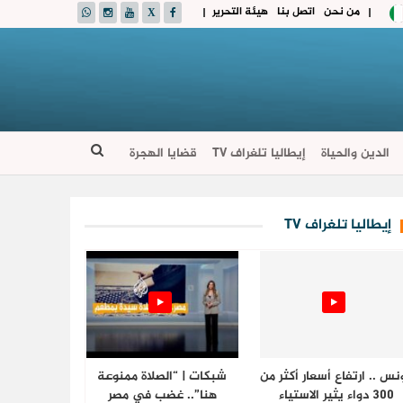
من نحن
اتصل بنا
هيئة التحرير
|
|
الدين والحياة
إيطاليا تلغراف TV
قضايا الهجرة
إيطاليا تلغراف TV
نس .. ارتفاع أسعار أكثر من
شبكات | “الصلاة ممنوعة
300 دواء يثير الاستياء
هنا”.. غضب في مصر