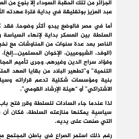
الجزائر من تلك الحقبة السوداء إلا بنوع من ال
عبد العزيز بوتفليقة في بداية فترة عهدته الثانية
السلطة بين العسكر بداية لإنهاء السياسة
الناصر بعد عدة سنوات من المناوشات مع نخب
(الوفد، الشيوعيين، الإخوان المسلمين…إلخ)
وفؤاد سراج الدين وغيرهم. وجرى تأميم المجا
التنمية” و”تطهير البلاد من بقايا العهد الم
بنية ومؤسسات شكلية تدعم قراراته وسياسا
الاشتراكي” أو “هيئة الإرشاد القومي”.
لذا عندما جاء السادات للسلطة وقرر فتح باب
سياسية يمكنها منازعته السلطة، فكان أن با
التي صُنعت على يديه.
رغم ذلك استمر الصراع في باطن المجتمع مع