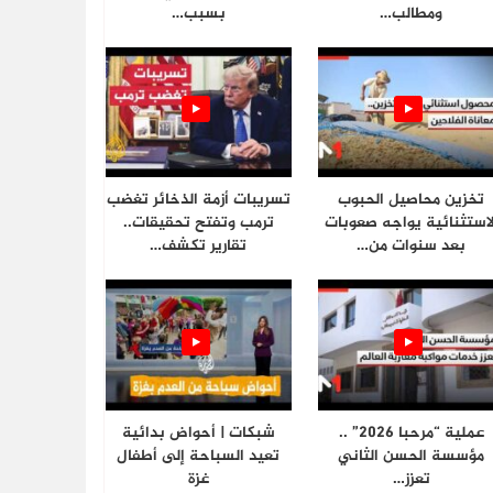
ومطالب…
بسبب…
تخزين محاصيل الحبوب
تسريبات أزمة الذخائر تغضب
لاستثنائية يواجه صعوبات
ترمب وتفتح تحقيقات..
بعد سنوات من…
تقارير تكشف…
عملية “مرحبا 2026” ..
شبكات | أحواض بدائية
مؤسسة الحسن الثاني
تعيد السباحة إلى أطفال
تعزز…
غزة