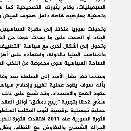
السبعينيات، وقام بثورته التصحيحية كما س
وتصفية معارضيه خاصة داخل صفوف الجيش و
وتحولت سوريا منذئذ إلى مقبرة السياسيين،
البلاد أو الصمت على ما يحدث خوفا من ال
وتحول إلى أشكال أخرى مع سياسة “التطييف”
والمناصب العليا بالدولة، واعتماده على 
الساحة السياسية سوى مجموعة من النخب المو
بأنه سوف يقود عملية تغيير وإصلاح سياس
عقود القمع والاستبداد. وقد شجّع على ذلك م
سمّي لاحقا بتجربة “ربيع دمشق” أوائل العقد ا
عملية تجميلية ترقيعية لثوب العقلية السلطو
الثورة السورية عام 2011 ا
الحراك الشعبي والتفاوض مع النظام. وظل ال