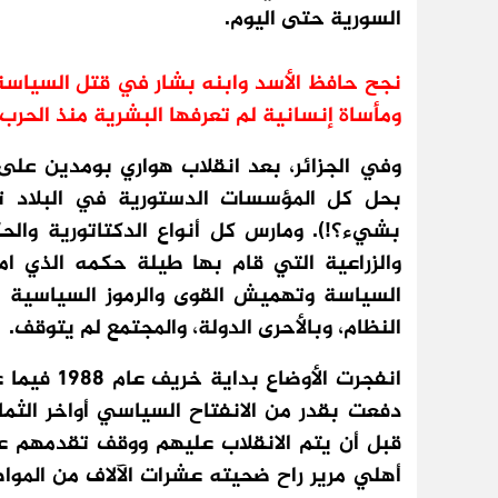
السورية حتى اليوم.
نجح حافظ الأسد وابنه بشار في قتل السياسة ف
ومأساة إنسانية لم تعرفها البشرية منذ الحرب ا
بحل كل المؤسسات الدستورية في البلاد تح
بشيء؟!). ومارس كل أنواع الدكتاتورية والحك
السياسة وتهميش القوى والرموز السياسية ا
النظام، وبالأحرى الدولة، والمجتمع لم يتوقف.
انفجرت الأ
دفعت بقدر من الانفتاح السياسي أواخر الثما
أهلي مرير راح ضحيته عشرات الآلاف من المواط