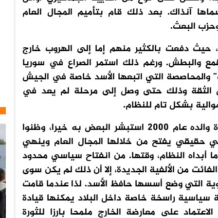
ماها آنذاك. بعد ذلك قام بتأميم المجال العام
حزب البعث.
 حيث دفعت بالكثير منهم إما إلى الهروب خارج
قمع والبطش. ورغم ذلك استمر الصراع في سوريا
 والمحاصصة التي اتبعها الأسد خاصة في الجيش
أهل الثقة وذلك حتى وصل إلى مرحلة لم يعد في
الية بشكل تام للنظام.
وعندما قفز بشار الأسد إلى السلطة بعد وفاة والده عام 2000 استبشر البعض به خيرا، وظنوا
ي حقيقي يفتح من خلالها المجال العام وينهي
ا أبداه النظام، وقتها. من انفتاح سياسي محدود
لفائت من الألفية الجديدة، إلا أن ذلك لم يكن سوى
ية التي وضع أسسها حافظ الأسد. لذا عندما قامت
فتقدت الثورة لنخبة سياسية راسخة خاصة داخل البلاد يمكنها قيادة
اعتماد على معارضة الخارج ملمحا بارزا للثورة