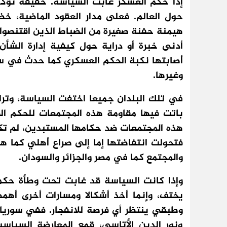
إذا حكم العسكر غابت السياسة. حقيقة تؤكد
حول العالم. فعلى مدار العقود الماضية، خ
هيمنة حفنة صغيرة من الضباط الذين اقتنصوا 
أدنى خبرة أو دراية حول كيفية إدارة الشأن 
أصابتها نكبة الحكم العسكري كما حدث في سوري
وغيرها.
في تلك البلدان جميعا اختفت السياسة، وترا
باتت فيها مقاومة هذه المجتمعات للحكم ال
هذه المجتمعات ضد حكامها المستبدين، لم ت
فتحولت انتفاضتها إما إلى صراع أهلي كما هي 
والمجتمع كما في مصر والجزائر والسودان.
وإذا كانت السياسة قد غابت تحت وطأة حكم ا
يختف، وإنما أخذ أشكالا ومسارات أخرى أه
وطبقي ينتظر أي فرصة للانفجار. ففي سوريا
ونور الدين الأتاسي، قمع المعارضة السياس