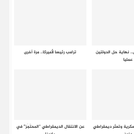
.. نهاية حل الدولتين
ترامب رئيسا لأميركا.. مرة أخرى
عمليا
رية وتعثر ديمقراطي
عن الانتقال الديمقراطي “المحتَجَز” في