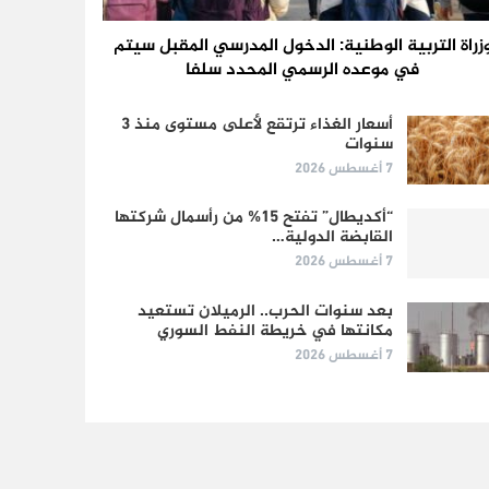
زراة التربية الوطنية: الدخول المدرسي المقبل سیتم
في موعده الرسمي المحدد سلفا
أسعار الغذاء ترتقع لأعلى مستوى منذ 3
سنوات
7 أغسطس 2026
“أكديطال” تفتح 15% من رأسمال شركتها
القابضة الدولية…
7 أغسطس 2026
بعد سنوات الحرب.. الرميلان تستعيد
مكانتها في خريطة النفط السوري
7 أغسطس 2026