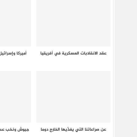
عقد الانقلابات العسكرية في أفريقيا
أميركا وإسرائيل
عن صراعاتنا التي يغذّيها الخارج دوما
جيوش ونخب عسك