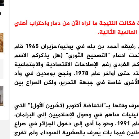
و
كانت النتيجة ما نراه الآن من دمار واحتراب أهلي
لعالمية الثانية.
وفي الجزائر، بعد انقلاب هواري بومدين على رفيقه أحمد بن بله في يونيو/حزيران 1965 قام
ت ادعاء “التصحيح الثوري” (هل يذكركم الاسم
م الفردي رغم الإصلاحات الاقتصادية والاجتماعية
والزراعية التي قام بها طيلة حكمه الذي امتد حتى أواخر عام 1978. ونجح بومدين في وأد
لأخرى خاصة في جبهة التحرير، ولكن الصراع بين
وضاع بداية خريف عام 1988 فيما عرف وقتها بـ”انتفاضة أكتوبر (تشرين الأول)” التي
نينيات ساهم في وصول الإسلاميين إلى البرلمان،
قبل أن يتم الانقلاب عليهم ووقف تقدمهم عام 1991، وهو ما أدى إلى دخول الجزائر في صراع
نين فيما بات يُعرف بالعشرية السوداء. ولم تخرج