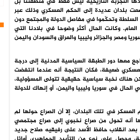
ها التجربة التاريخية ليس فقط في منطقتنا بل
ضعت بلدان عديدة إلى الحكم العسكري وذلك عبر
السلطة وتحكّموا في مفاصل الدولة والمجتمع دون
العام. وكانت الحال أكثر وضوحا في بلادنا التي
ا ومصر والجزائر وليبيا والعراق والسودان واليمن
جع معها دور الطبقة السياسية المدنية إلى درجة
عسكري ضعيفة، فكان النتيجة أنه عندما انتفضت
كن هناك نخبة سياسية حقيقية تتولى المسؤولية،
الحال في سوريا وليبيا واليمن، أو إنهاك للدولة
لعسكر في تلك البلدان، إلا أن الصراع حولها لم
مها أنه تحول من صراع نخبوي إلى صراع مجتمعي
 بعد انقلاب حافظ الأسد على رفيقيه صلاح جديد
ية، وحصل على نوع من التأييد الجماهيري أوائل