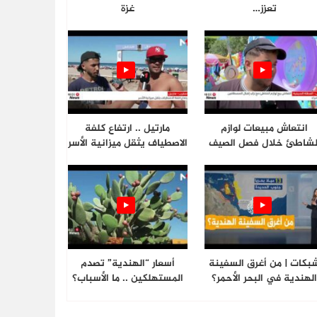
تعزز…
غزة
انتعاش مبيعات لوازم
مارتيل .. ارتفاع كلفة
لشاطئ خلال فصل الصيف
الاصطياف يثقل ميزانية الأسر
بكات | من أغرق السفينة
أسعار “الهندية” تصدم
لهندية في البحر الأحمر؟
المستهلكين .. ما الأسباب؟