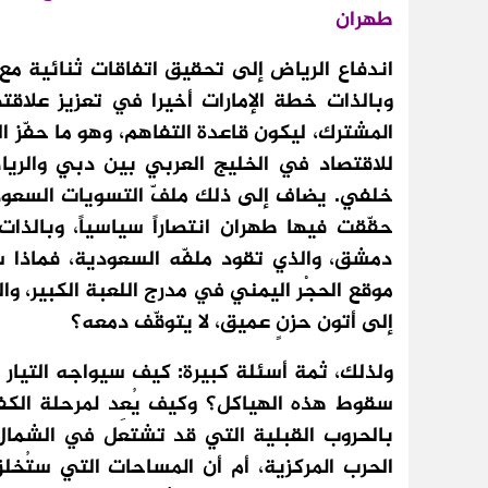
طهران
اندفاع الرياض إلى تحقيق اتفاقات ثنائية مع 
وبالذات خطة الإمارات أخيرا في تعزيز علاقته
المشترك، ليكون قاعدة التفاهم، وهو ما حفّز ا
للاقتصاد في الخليج العربي بين دبي والريا
خلفي. يضاف إلى ذلك ملفّ التسويات السعود
حقّقت فيها طهران انتصاراً سياسياً، وبالذات
دمشق، والذي تقود ملفّه السعودية، فماذا س
موقع الحجْر اليمني في مدرج اللعبة الكبير، و
إلى أتون حزنٍ عميق، لا يتوقّف دمعه؟
ولذلك، ثمة أسئلة كبيرة: كيف سيواجه التيار ا
سقوط هذه الهياكل؟ وكيف يُعِد لمرحلة الكفا
بالحروب القبلية التي قد تشتعل في الشمال، 
الحرب المركزية، أم أن المساحات التي ستُخل