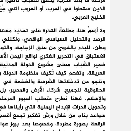
مرحلة ما بعد الحرب، يُحقق للشباب تأطيراً فك
الذين سقطوا في الحرب، أو الحروب التي جُي
الخليج العربي.
ولا أزعمُ هنا، مطلقاً، القدرة على تحديد مست
الرصد والتحليل السياسي الواقعي، ولكنني إ
وطن، للبدء بالخروج من عنق الزجاجة، والتو
الاستباق في التحرير الفكري لواقع اليمن ال
ضمير الشباب معنى مشروع الدولة المدنية
العريقة، وتفهم كيف تُكيف منظومة الدولة وال
وتنجو من تدخّلاتها الشرسة والضخمة في تا
الحقوقية للجميع، شركاء الأرض والمصير، بل 
والإسلام. فهنا نطرح متطلب العبور المرحل
وتحويل قدرات الإبداع اليمنية التي رأيناها ف
سواعد بناء، من خلال ورش تفكير تجمع أقصى 
الرقعة بصورة مطردة، وخصوصا بعد بروز عو