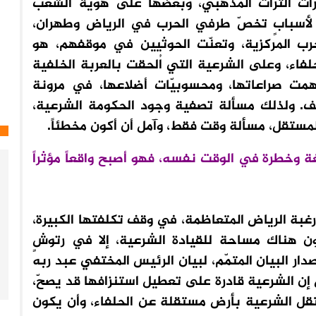
راث التراث المذهبي، وبعضُها على هوية الشعب
م لأسبابٍ تخصّ طرفي الحرب في الرياض وطهران،
حرب المركزية، وتعنّت الحوثيين في موقفهم، هو
اء، وعلى الشرعية التي اُلحقت بالعربة الخلفية
همت صراعاتها، ومحسوبيّات أضلاعها، في مرونة
ف. ولذلك مسألة تصفية وجود الحكومة الشرعية،
لمستقل، مسألة وقت فقط، وآمل أن أكون مخطئاً.
ة وخطرة في الوقت نفسه، فهو أصبح واقعاً مؤثراً
بة الرياض المتعاظمة، في وقف تكلفتها الكبيرة،
ون هناك مساحة للقيادة الشرعية، إلا في رتوشٍ
صدار البيان المتمّم، لبيان الرئيس المختفي عبد ربه
إن الشرعية قادرة على تعطيل استنزافها قد يصحّ،
قل الشرعية بأرض مستقلة عن الحلفاء، وأن يكون