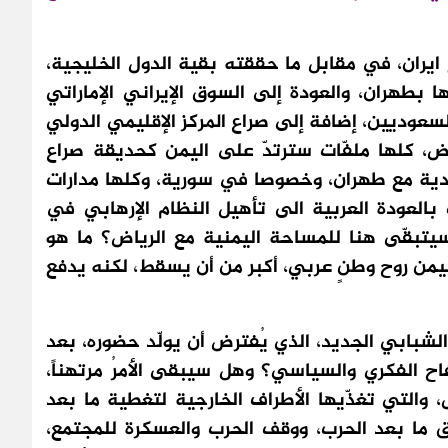
ايران، في مقابل ما حققته بقية الدول الخليجية،
ا بطهران، والعودة إلى السوق الإيراني الإماراتي
لسعوديين، إضافة إلى صراع المركز الإقليمي الدولي
ض، كلها ملفّات سترتدّ على اليمن كحديقة صراع
ية مع طهران، وخصوصا في سورية، وكلها مدارات
 بالعودة العربية الى تأهيل النظام الإرهابي في
يتبقّى هنا للمساحة اليمنية مع الرياض؟ ما هو
اليمن روح وطنٍ عربي، أكبر من أن يسقط، لكنه يدفع
لشبابي الجديد، الذي يُفترض أن يولّد حضوره، بعد
ح الفكري والسياسي؟ وهل سيبقى الأمرُ مرتهناً،
والتي تغذّيها الأطراف الخارجية لتغطية ما بعد
ق ما بعد الحرب، ووقف الحرب والعسكرة للمجتمع،