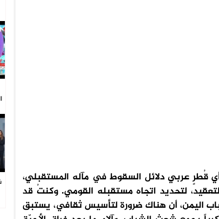
ا
 أي قُطرٍ عربي دلائل السقوط في مآله المستقبلي،
ش
لتعقيد، لتحديد اتجاه مستقبله القومي. وكنتُ قد
ا
شباب اليمن، أن هناك ضرورة لتأسيس ثقافي، يستبق