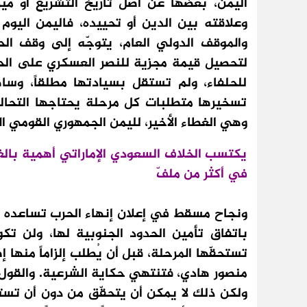
اليمن، بعضها عن أصل تاريخ التشريع أو مي
وعلاقته بين الدين أو تحييده، فاليمن اليو
والموقف الدولي العام، يتوجّه إلى وقف ال
لتحصيل قيمة مجزية للنصر العسكري على الحلف
للحلفاء، ولم تستقل بسيادتها مطلقاً، وسا
تسخيرها متطلبات كل مرحلة يحتاجها التحال
وهي الغطاء الأخير، لليمن الجمهوري القومي ا
يكتسب الخلاف السعودي الإماراتي أهمية بالغ
في أكثر من ملفّ
ونجاح مسقط في إعلان إنهاء الحرب تساعده رغ
باتفاق تأمين الحدود الجنوبية لها، ولن تك
تستحقّها المرحلة، قبل أن يُطلب إلزاماً منها إ
منصور هادي، فتنتهي حكاية الشرعية. والقول 
ولكن ذلك لا يمكن أن يتحقّق من دون أن تست