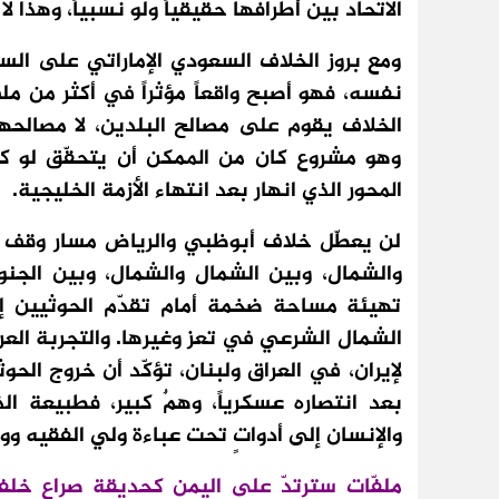
الاتحاد بين أطرافها حقيقياً ولو نسبياً، وهذا لا
ومع بروز الخلاف السعودي الإماراتي على ا
نفسه، فهو أصبح واقعاً مؤثراً في أكثر من ملفّ
الخلاف يقوم على مصالح البلدين، لا مصالحهما 
وهو مشروع كان من الممكن أن يتحقّق لو ك
المحور الذي انهار بعد انتهاء الأزمة الخليجية.
لن يعطّل خلاف أبوظبي والرياض مسار وقف ال
والشمال، وبين الشمال والشمال، وبين الج
تهيئة مساحة ضخمة أمام تقدّم الحوثيين إ
الشمال الشرعي في تعز وغيرها. والتجربة العربي
لإيران، في العراق ولبنان، تؤكّد أن خروج ا
بعد انتصاره عسكرياً، وهمٌ كبير، فطبيعة الذا
والإنسان إلى أدواتٍ تحت عباءة ولي الفقيه ووك
ملفّات سترتدّ على اليمن كحديقة صراع خل