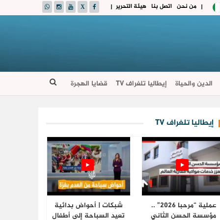
من نحن
اتصل بنا
هيئة التحرير
|
|
الدين والحياة
إيطاليا تلغراف TV
قضايا الهجرة
إيطاليا تلغراف TV
عملية “مرحبا 2026” ..
شبكات | أحواض بدائية
مؤسسة الحسن الثاني
تعيد السباحة إلى أطفال