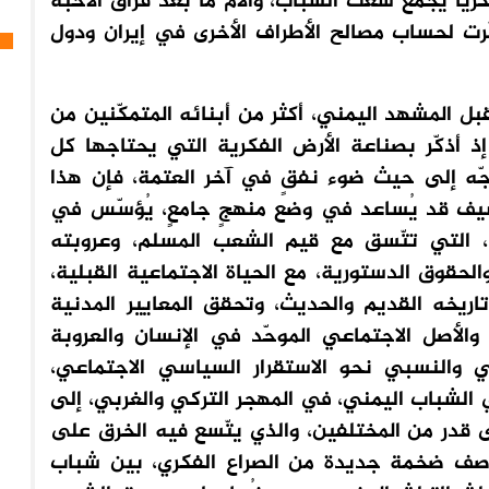
رياً يجمع شعث الشباب، وآلام ما بعد فراق الأحبّة
ّرت لحساب مصالح الأطراف الأخرى في إيران ودول
قبل المشهد اليمني، أكثر من أبنائه المتمكّنين من
ذ أذكّر بصناعة الأرض الفكرية التي يحتاجها كل
جّه إلى حيث ضوء نفقٍ في آخر العتمة، فإن هذا
أسيف قد يُساعد في وضع منهجٍ جامعٍ، يُؤسّس في
، التي تتّسق مع قيم الشعب المسلم، وعروبته
حقوق الدستورية، مع الحياة الاجتماعية القبلية،
ريخه القديم والحديث، وتحقق المعايير المدنية
والأصل الاجتماعي الموحّد في الإنسان والعروبة
ي والنسبي نحو الاستقرار السياسي الاجتماعي،
ي الشباب اليمني، في المهجر التركي والغربي، إلى
قدر من المختلفين، والذي يتّسع فيه الخرق على
اصف ضخمة جديدة من الصراع الفكري، بين شباب