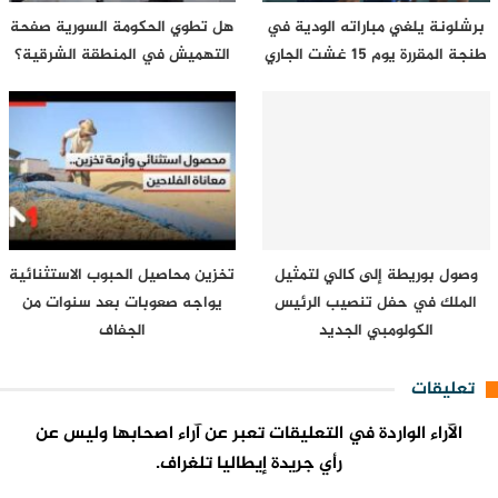
برشلونة يلغي مباراته الودية في
هل تطوي الحكومة السورية صفحة
طنجة المقررة يوم 15 غشت الجاري
التهميش في المنطقة الشرقية؟
وصول بوريطة إلى كالي لتمثيل
تخزين محاصيل الحبوب الاستثنائية
الملك في حفل تنصيب الرئيس
يواجه صعوبات بعد سنوات من
الكولومبي الجديد
الجفاف
تعليقات
الآراء الواردة في التعليقات تعبر عن آراء اصحابها وليس عن
رأي جريدة إيطاليا تلغراف.