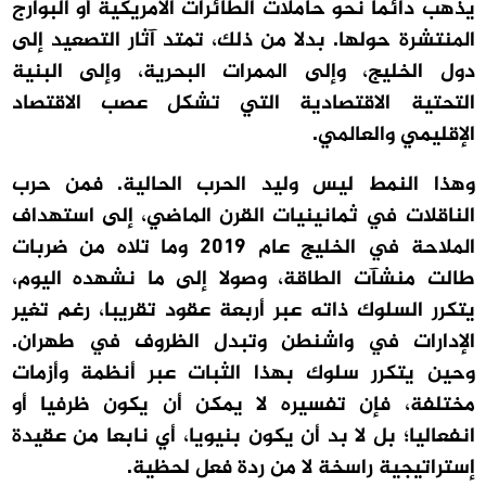
يذهب دائما نحو حاملات الطائرات الأمريكية أو البوارج
المنتشرة حولها. بدلا من ذلك، تمتد آثار التصعيد إلى
دول الخليج، وإلى الممرات البحرية، وإلى البنية
التحتية الاقتصادية التي تشكل عصب الاقتصاد
الإقليمي والعالمي.
وهذا النمط ليس وليد الحرب الحالية. فمن حرب
الناقلات في ثمانينيات القرن الماضي، إلى استهداف
الملاحة في الخليج عام 2019 وما تلاه من ضربات
طالت منشآت الطاقة، وصولا إلى ما نشهده اليوم،
يتكرر السلوك ذاته عبر أربعة عقود تقريبا، رغم تغير
الإدارات في واشنطن وتبدل الظروف في طهران.
وحين يتكرر سلوك بهذا الثبات عبر أنظمة وأزمات
مختلفة، فإن تفسيره لا يمكن أن يكون ظرفيا أو
انفعاليا؛ بل لا بد أن يكون بنيويا، أي نابعا من عقيدة
إستراتيجية راسخة لا من ردة فعل لحظية.