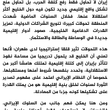
إيران لا تحاول فقط رفع كلفة الحرب، بل تحاول منع
تشكل واقع إقليمي جديد تكون فيه دول الخليج أكثر
استقلالا عنها. فخلال السنوات الماضية شهدت
المنطقة تحولات كبيرة؛ تنويع الشراكات الدولية، تعزيز
القدرات الدفاعية الخليجية، صعود أدوار إقليمية
جديدة في الوساطة والطاقة والاستثمار.
هذه التحولات تثير قلقا إستراتيجيا لدى طهران؛ لأنها
تعني أن الخليج قد يتحول تدريجيا من مساحة نفوذ
تتأثر بإيران إلى كتلة إقليمية تمتلك هامشا أكبر من
الاستقلالية، وتحدد بنفسها شروط أمنها ومستقبلها.
خصوصا أن النظام الإيراني اعتمد على مفهوم تصدير
الثورة لسنوات لخلق بنية إقليمية هو من يملك القدرة
على تشكيلها كونه جزءا من المعادلة.
ومن هنا يمكن فهم جانب من السلوك الإيراني.