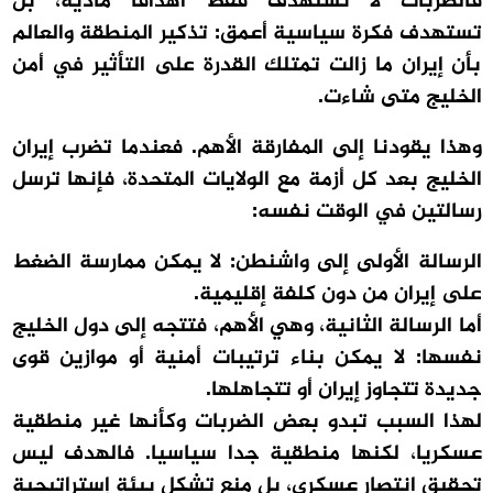
فالضربات لا تستهدف فقط أهدافا مادية، بل
تستهدف فكرة سياسية أعمق: تذكير المنطقة والعالم
بأن إيران ما زالت تمتلك القدرة على التأثير في أمن
الخليج متى شاءت.
وهذا يقودنا إلى المفارقة الأهم. فعندما تضرب إيران
الخليج بعد كل أزمة مع الولايات المتحدة، فإنها ترسل
رسالتين في الوقت نفسه:
الرسالة الأولى إلى واشنطن: لا يمكن ممارسة الضغط
على إيران من دون كلفة إقليمية.
أما الرسالة الثانية، وهي الأهم، فتتجه إلى دول الخليج
نفسها: لا يمكن بناء ترتيبات أمنية أو موازين قوى
جديدة تتجاوز إيران أو تتجاهلها.
لهذا السبب تبدو بعض الضربات وكأنها غير منطقية
عسكريا، لكنها منطقية جدا سياسيا. فالهدف ليس
تحقيق انتصار عسكري، بل منع تشكل بيئة إستراتيجية