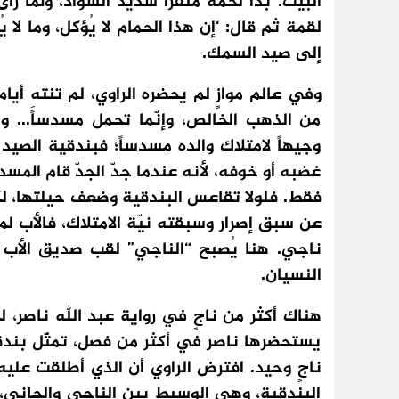
البيت. بدا لحمه منفّراً شديد السواد، ولما رأ
لقمة ثم قال: ‘إن هذا الحمام لا يُؤكل، وما لا ي
إلى صيد السمك.
وفي عالم موازٍ لم يحضره الراوي، لم تنتهِ أي
من الذهب الخالص، وإنّما تحمل مسدساً… وتط
وجيهاً لامتلاك والده مسدساً؛ فبندقية الصيد
غضبه أو خوفه، لأنه عندما جدّ الجدّ قام المس
فقط. فلولا تقاعس البندقية وضعف حيلتها، 
عن سبق إصرار وسبقته نيّة الامتلاك، فالأب لم
ناجي. هنا يُصبح “الناجي” لقب صديق الأب و
النسيان.
هناك أكثر من ناجٍ في رواية عبد الله ناصر، 
يستحضرها ناصر في أكثر من فصل، تمثّل بندقي
ناجٍ وحيد. افترض الراوي أن الذي أطلقت عليه ال
البندقية، وهي الوسيط بين الناجي والجاني، ا