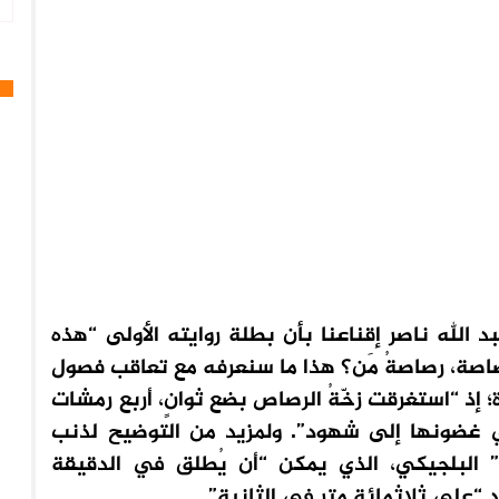
الله ناصر إقناعنا بأن بطلة روايته الأولى “هذه
اصة” (دار الكرامة، القاهرة، 2025)، رصاصة، رصاصةُ مَن؟ هذا ما سنعرفه مع تعاقب فصول
 إذ “استغرقت زخّةُ الرصاص بضع ثوانٍ، أربع رمشات
ي غضونها إلى شهود”. ولمزيد من التوضيح لذنب
 البلجيكي، الذي يمكن “أن يُطلق في الدقيقة
“على ثلاثمائة متر في الثانية”.