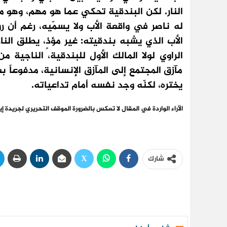
النار. لكن البندقية تحكي عما هو مهم، وهو م
له ناصر في واقعة الأب ولا يسمّيه، رغم أن روا
الأب الذي يشبه بندقيته: غير مؤذٍ، يطلق النا
الراوي لولا المالك الأول للبندقية، الناجية
مآزق المجتمع إلى المآزق الإنسانية، مدفوعاً 
يختره، لكنّه وجد نفسه أمام تداعياته.
الآراء الواردة في المقال لا تعكس بالضرورة الموقف التحريري لجريدة إي
شارك