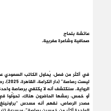
عائشة بلحاج
صحافية وشاعرة مغربية.
في أكثر من فصل، يُحاول الكاتب السعودي عبد 
ليست رص
الرواية. سنكتشف أنه لا يكتفي برصاصةٍ واحدة؛
أو خمس، رمشها الحاضرون هناك، تحوّلوا ف
مصدر الرصاص، نفهم أنه مسدس “براونينغ”
الواحدة أكثر من خمسين رصاصة”، وبسرعة تزيد 