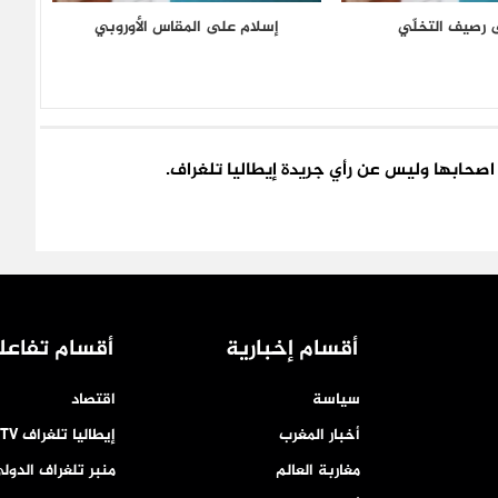
رصيف التخلّي
إسلام على المقاس الأوروبي
اء اصحابها وليس عن رأي جريدة إيطاليا تلغراف.
أقسام إخبارية
أقسام تفاعل
سياسة
اقتصاد
أخبار المغرب
إيطاليا تلغراف TV
مغاربة العالم
منبر تلغراف الدول