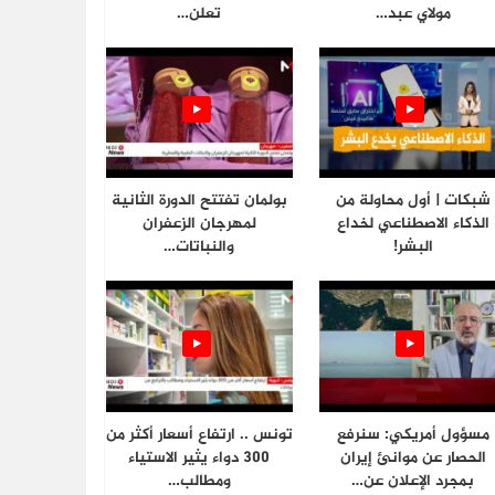
مولاي عبد…
تعلن…
شبكات | أول محاولة من
بولمان تفتتح الدورة الثانية
الذكاء الاصطناعي لخداع
لمهرجان الزعفران
البشر!
والنباتات…
مسؤول أمريكي: سنرفع
تونس .. ارتفاع أسعار أكثر من
الحصار عن موانئ إيران
300 دواء يثير الاستياء
بمجرد الإعلان عن…
ومطالب…