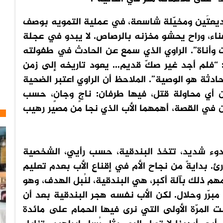
ديعتَين ومخيّلة شاسعة، في عملية التمويه بوصف
ناء، وراح يحشو مخزنه بالرصاص. لا يبدو في عجلة
 وأناة”. الراوي الذي سمع عن الحادث في طفولته
“فلم أجد غير صكّ قديم… يعود تاريخه إلى زمن
لحادثة هو الوصية”. الملاحظ أن الراوي اعتبر الضحية
أن أي محاولة قتل، فيها طرفان: ناجٍ وجانٍ، حسب
ان في القصة، أهمهما الأب الذي نجا من مصير رهيب
دوء شديد، تتخذ البندقية، حسب رأيي، الشخصية
ئ. بدايةً من نجاح الأم في إقناع الأب بعدم تعليم
هم ذلك بآلة أكبر، هي البندقية، لنُبل الهدف، وهو
مبرّر وحلال. لكن الأب نفسه هجر البندقية بعد أن
 المرّة الأولى التي نرى فيها الحمام على مائدة