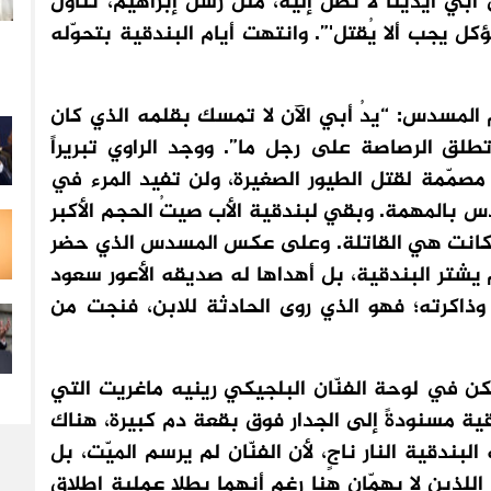
ى أبي أيدينا لا تصل إليه، مثل رُسل إبراهيم، تناول
ُؤكل يجب ألا يُقتل'”. وانتهت أيام البندقية بتحوّله
ام المسدس: “يدُ أبي الآن لا تمسك بقلمه الذي كان
لق الرصاصة على رجل ما”. ووجد الراوي تبريراً
 مصمّمة لقتل الطيور الصغيرة، ولن تفيد المرء في
دس بالمهمة. وبقي لبندقية الأب صيتُ الحجم الأكبر
لكانت هي القاتلة. وعلى عكس المسدس الذي حضر
 يشتر البندقية، بل أهداها له صديقه الأعور سعود
ذاكرته؛ فهو الذي روى الحادثة للابن، فنجت من
لكن في لوحة الفنّان البلجيكي رينيه ماغريت التي
ة مسنودةً إلى الجدار فوق بقعة دم كبيرة، هناك
بندقية النار ناجٍ، لأن الفنّان لم يرسم الميّت، بل
للذين لا يهمّان هنا رغم أنهما بطلا عملية إطلاق