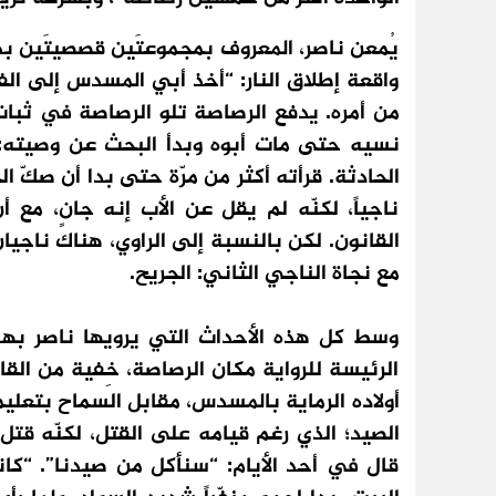
يُمعن ناصر، المعروف بمجموعتَين قصصيتَين ب
واقعة إطلاق النار: “أخذ أبي المسدس إلى الف
من أمره. يدفع الرصاصة تلو الرصاصة في ثبات
نسيه حتى مات أبوه وبدأ البحث عن وصيته: 
الحادثة. قرأته أكثر من مرّة حتى بدا أن صكّ ا
ناجياً، لكنّه لم يقل عن الأب إنه جانٍ، مع 
القانون. لكن بالنسبة إلى الراوي، هناك ناجي
مع نجاة الناجي الثاني: الجريح.
وسط كل هذه الأحداث التي يرويها ناصر به
الرئيسة للرواية مكان الرصاصة، خِفية من القار
أولاده الرماية بالمسدس، مقابل السماح بتعليم
الصيد؛ الذي رغم قيامه على القتل، لكنّه قتل 
قال في أحد الأيام: “سنأكل من صيدنا”. “كانت